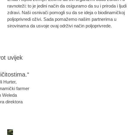
ravnoteži: to je jedini način da osiguramo da su i priroda i ljudi
zdravi. Naši osnivači pomogli su da se ideja o biodinamičkoj
poljoprivredi oživi. Sada pomažemo našim partnerima u
sirovinama da usvoje ovaj održivi način poljoprivrede.
vot uvijek
i
ličitostima.“
li Hurter,
inamički farmer
an Weleda
ra direktora