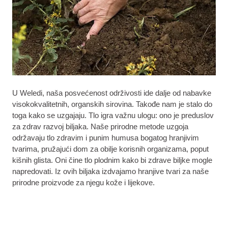
U Weledi, naša posvećenost održivosti ide dalje od nabavke
visokokvalitetnih, organskih sirovina. Takođe nam je stalo do
toga kako se uzgajaju. Tlo igra važnu ulogu: ono je preduslov
za zdrav razvoj biljaka. Naše prirodne metode uzgoja
održavaju tlo zdravim i punim humusa bogatog hranjivim
tvarima, pružajući dom za obilje korisnih organizama, poput
kišnih glista. Oni čine tlo plodnim kako bi zdrave biljke mogle
napredovati. Iz ovih biljaka izdvajamo hranjive tvari za naše
prirodne proizvode za njegu kože i lijekove.