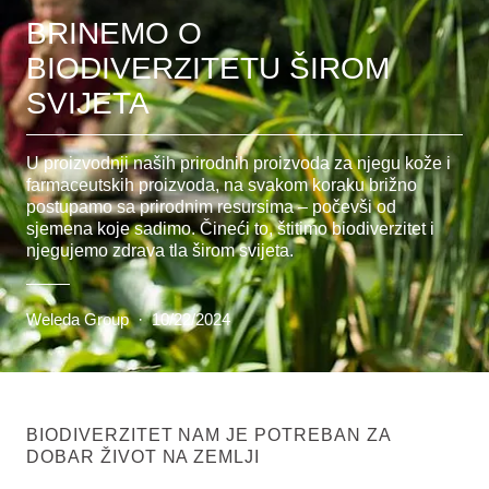
BRINEMO O
BIODIVERZITETU ŠIROM
SVIJETA
U proizvodnji naših prirodnih proizvoda za njegu kože i
farmaceutskih proizvoda, na svakom koraku brižno
postupamo sa prirodnim resursima – počevši od
sjemena koje sadimo. Čineći to, štitimo biodiverzitet i
njegujemo zdrava tla širom svijeta.
Weleda Group
·
10/22/2024
BIODIVERZITET NAM JE POTREBAN ZA
DOBAR ŽIVOT NA ZEMLJI