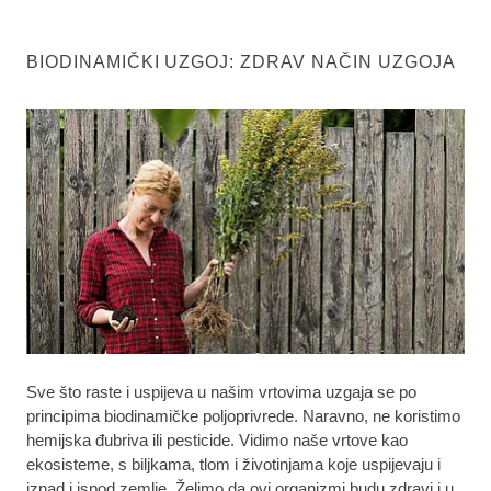
BIODINAMIČKI UZGOJ: ZDRAV NAČIN UZGOJA
Sve što raste i uspijeva u našim vrtovima uzgaja se po
principima biodinamičke poljoprivrede. Naravno, ne koristimo
hemijska đubriva ili pesticide. Vidimo naše vrtove kao
ekosisteme, s biljkama, tlom i životinjama koje uspijevaju i
iznad i ispod zemlje. Želimo da ovi organizmi budu zdravi i u