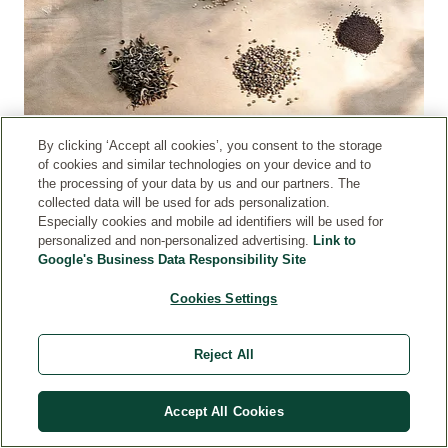
By clicking ‘Accept all cookies’, you consent to the storage
Sjeme mora biti otvoreno oprašivano. To je zato što se biljke
of cookies and similar technologies on your device and to
sa istim karakteristikama, kao što je otpornost, mogu ponovo
the processing of your data by us and our partners. The
uzgajati samo iz otvorenooprašenog sjemena. Uz našu
collected data will be used for ads personalization.
strategiju sjemena, radimo na očuvanju biodiverziteta i
Especially cookies and mobile ad identifiers will be used for
očuvanju postojanja prirodnih sirovina. Kao dio ovog napora,
personalized and non-personalized advertising.
Link to
podržavamo i druge inicijative, poput "Save our Seeds". Mi
Google's Business Data Responsibility Site
smo jedan od osnivača Inicijative suncokreta za bio-sjeme
Cookies Settings
(IBS, Initiative Bio-Saatgut Sonnenblumen), koja ima za cilj
uzgoj otvorenooprašenog organskog sjemena iz hibridnog
sjemena. Također smo član i suosnivač "Hortus officinarum",
Reject All
udruženja koje promovira biodinamički uzgoj i
razmnožavanje ljekovitog bilja.
Accept All Cookies