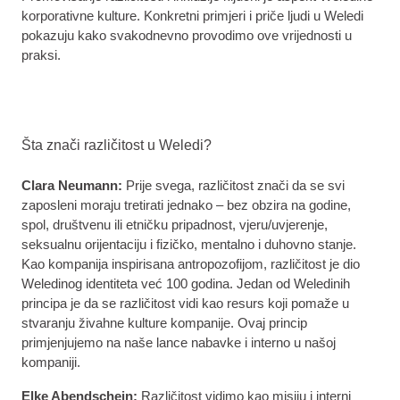
korporativne kulture. Konkretni primjeri i priče ljudi u Weledi
pokazuju kako svakodnevno provodimo ove vrijednosti u
praksi.
Šta znači različitost u Weledi?
Clara Neumann:
Prije svega, različitost znači da se svi
zaposleni moraju tretirati jednako – bez obzira na godine,
spol, društvenu ili etničku pripadnost, vjeru/uvjerenje,
seksualnu orijentaciju i fizičko, mentalno i duhovno stanje.
Kao kompanija inspirisana antropozofijom, različitost je dio
Weledinog identiteta već 100 godina. Jedan od Weledinih
principa je da se različitost vidi kao resurs koji pomaže u
stvaranju živahne kulture kompanije. Ovaj princip
primjenjujemo na naše lance nabavke i interno u našoj
kompaniji.
Elke Abendschein:
Različitost vidimo kao misiju i interni