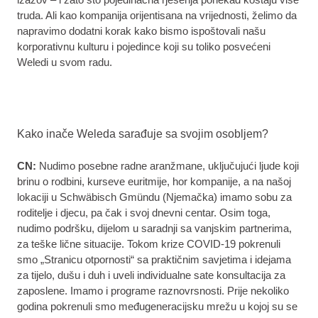
truda. Ali kao kompanija orijentisana na vrijednosti, želimo da
napravimo dodatni korak kako bismo ispoštovali našu
korporativnu kulturu i pojedince koji su toliko posvećeni
Weledi u svom radu.
Kako inače Weleda sarađuje sa svojim osobljem?
CN:
Nudimo posebne radne aranžmane, uključujući ljude koji
brinu o rodbini, kurseve euritmije, hor kompanije, a na našoj
lokaciji u Schwäbisch Gmündu (Njemačka) imamo sobu za
roditelje i djecu, pa čak i svoj dnevni centar. Osim toga,
nudimo podršku, dijelom u saradnji sa vanjskim partnerima,
za teške lične situacije. Tokom krize COVID-19 pokrenuli
smo „Stranicu otpornosti“ sa praktičnim savjetima i idejama
za tijelo, dušu i duh i uveli individualne sate konsultacija za
zaposlene. Imamo i programe raznovrsnosti. Prije nekoliko
godina pokrenuli smo međugeneracijsku mrežu u kojoj su se