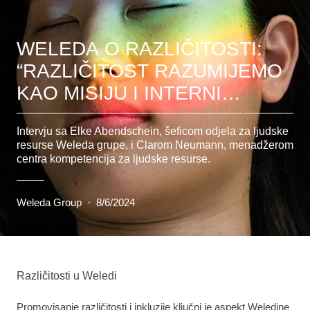
WELEDA O RAZLIČITOSTI:
“RAZLIČITOST RAZUMIJEMO
KAO MISIJU I INTERNI
PRIORITET.”
Intervju sa Elke Abendschein, šeficom odjela za ljudske
resurse Weleda grupe, i Clarom Neumann, menadžerom
centra kompetencija za ljudske resurse.
Weleda Group
·
8/6/2024
Različitosti u Weledi
Promovisanje različitosti i inkluzije ključni je aspekt Weledine