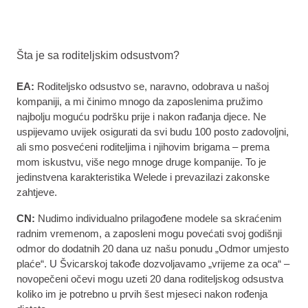
Šta je sa roditeljskim odsustvom?
EA:
Roditeljsko odsustvo se, naravno, odobrava u našoj
kompaniji, a mi činimo mnogo da zaposlenima pružimo
najbolju moguću podršku prije i nakon rađanja djece. Ne
uspijevamo uvijek osigurati da svi budu 100 posto zadovoljni,
ali smo posvećeni roditeljima i njihovim brigama – prema
mom iskustvu, više nego mnoge druge kompanije. To je
jedinstvena karakteristika Welede i prevazilazi zakonske
zahtjeve.
CN:
Nudimo individualno prilagođene modele sa skraćenim
radnim vremenom, a zaposleni mogu povećati svoj godišnji
odmor do dodatnih 20 dana uz našu ponudu „Odmor umjesto
plaće“. U Švicarskoj takođe dozvoljavamo „vrijeme za oca“ –
novopečeni očevi mogu uzeti 20 dana roditeljskog odsustva
koliko im je potrebno u prvih šest mjeseci nakon rođenja