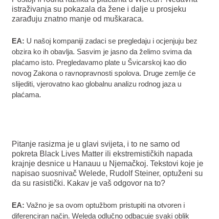
istraživanja su pokazala da žene i dalje u prosjeku
zarađuju znatno manje od muškaraca.
EA:
U našoj kompaniji zadaci se pregledaju i ocjenjuju bez
obzira ko ih obavlja. Sasvim je jasno da želimo svima da
plaćamo isto. Pregledavamo plate u Švicarskoj kao dio
novog Zakona o ravnopravnosti spolova. Druge zemlje će
slijediti, vjerovatno kao globalnu analizu rodnog jaza u
plaćama.
Pitanje rasizma je u glavi svijeta, i to ne samo od
pokreta Black Lives Matter ili ekstremističkih napada
krajnje desnice u Hanauu u Njemačkoj. Tekstovi koje je
napisao suosnivač Welede, Rudolf Steiner, optuženi su
da su rasistički. Kakav je vaš odgovor na to?
EA:
Važno je sa ovom optužbom pristupiti na otvoren i
diferenciran način. Weleda odlučno odbacuje svaki oblik