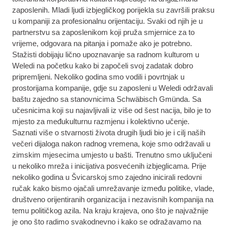
zaposlenih. Mladi ljudi izbjegličkog porijekla su završili praksu
u kompaniji za profesionalnu orijentaciju. Svaki od njih je u
partnerstvu sa zaposlenikom koji pruža smjernice za to
vrijeme, odgovara na pitanja i pomaže ako je potrebno.
Stažisti dobijaju lično upoznavanje sa radnom kulturom u
Weledi na početku kako bi započeli svoj zadatak dobro
pripremljeni. Nekoliko godina smo vodili i povrtnjak u
prostorijama kompanije, gdje su zaposleni u Weledi održavali
baštu zajedno sa stanovnicima Schwäbisch Gmünda. Sa
učesnicima koji su najavljivali iz više od šest nacija, bilo je to
mjesto za međukulturnu razmjenu i kolektivno učenje.
Saznati više o stvarnosti života drugih ljudi bio je i cilj naših
večeri dijaloga nakon radnog vremena, koje smo održavali u
zimskim mjesecima umjesto u bašti. Trenutno smo uključeni
u nekoliko mreža i inicijativa posvećenih izbjeglicama. Prije
nekoliko godina u Švicarskoj smo zajedno inicirali redovni
ručak kako bismo ojačali umrežavanje između politike, vlade,
društveno orijentiranih organizacija i nezavisnih kompanija na
temu političkog azila. Na kraju krajeva, ono što je najvažnije
je ono što radimo svakodnevno i kako se odražavamo na