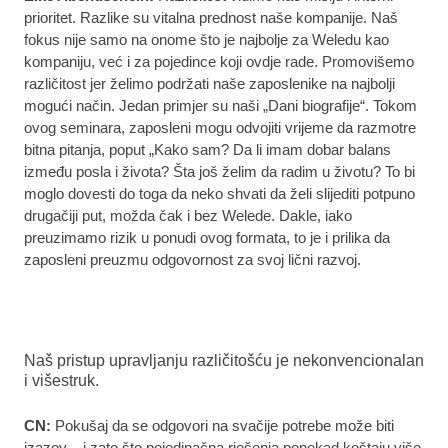
prioritet. Razlike su vitalna prednost naše kompanije. Naš
fokus nije samo na onome što je najbolje za Weledu kao
kompaniju, već i za pojedince koji ovdje rade. Promovišemo
različitost jer želimo podržati naše zaposlenike na najbolji
mogući način. Jedan primjer su naši „Dani biografije“. Tokom
ovog seminara, zaposleni mogu odvojiti vrijeme da razmotre
bitna pitanja, poput „Kako sam? Da li imam dobar balans
između posla i života? Šta još želim da radim u životu? To bi
moglo dovesti do toga da neko shvati da želi slijediti potpuno
drugačiji put, možda čak i bez Welede. Dakle, iako
preuzimamo rizik u ponudi ovog formata, to je i prilika da
zaposleni preuzmu odgovornost za svoj lični razvoj.
Naš pristup upravljanju različitošću je nekonvencionalan
i višestruk.
CN:
Pokušaj da se odgovori na svačije potrebe može biti
izazov – i zato što pojedinačna rješenja ponekad koštaju više