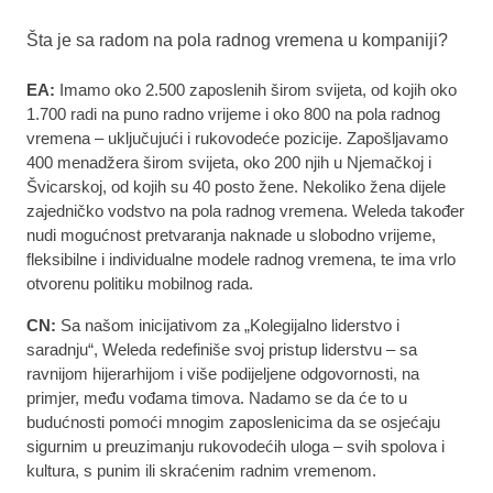
Šta je sa radom na pola radnog vremena u kompaniji?
EA:
Imamo oko 2.500 zaposlenih širom svijeta, od kojih oko
1.700 radi na puno radno vrijeme i oko 800 na pola radnog
vremena – uključujući i rukovodeće pozicije. Zapošljavamo
400 menadžera širom svijeta, oko 200 njih u Njemačkoj i
Švicarskoj, od kojih su 40 posto žene. Nekoliko žena dijele
zajedničko vodstvo na pola radnog vremena. Weleda također
nudi mogućnost pretvaranja naknade u slobodno vrijeme,
fleksibilne i individualne modele radnog vremena, te ima vrlo
otvorenu politiku mobilnog rada.
CN:
Sa našom inicijativom za „Kolegijalno liderstvo i
saradnju“, Weleda redefiniše svoj pristup liderstvu – sa
ravnijom hijerarhijom i više podijeljene odgovornosti, na
primjer, među vođama timova. Nadamo se da će to u
budućnosti pomoći mnogim zaposlenicima da se osjećaju
sigurnim u preuzimanju rukovodećih uloga – svih spolova i
kultura, s punim ili skraćenim radnim vremenom.