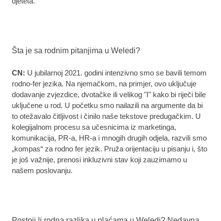
djeteta.
Šta je sa rodnim pitanjima u Weledi?
CN:
U jubilarnoj 2021. godini intenzivno smo se bavili temom
rodno-fer jezika. Na njemačkom, na primjer, ovo uključuje
dodavanje zvjezdice, dvotačke ili velikog "I" kako bi riječi bile
uključene u rod. U početku smo nailazili na argumente da bi
to otežavalo čitljivost i činilo naše tekstove predugačkim. U
kolegijalnom procesu sa učesnicima iz marketinga,
komunikacija, PR-a, HR-a i mnogih drugih odjela, razvili smo
„kompas“ za rodno fer jezik. Pruža orijentaciju u pisanju i, što
je još važnije, prenosi inkluzivni stav koji zauzimamo u
našem poslovanju.
Postoji li rodna razlika u plaćama u Weledi? Nedavna