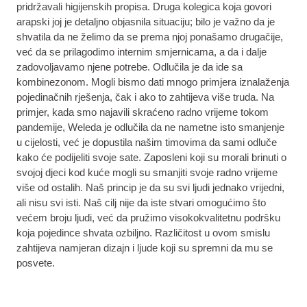
pridržavali higijenskih propisa. Druga kolegica koja govori
arapski joj je detaljno objasnila situaciju; bilo je važno da je
shvatila da ne želimo da se prema njoj ponašamo drugačije,
već da se prilagodimo internim smjernicama, a da i dalje
zadovoljavamo njene potrebe. Odlučila je da ide sa
kombinezonom. Mogli bismo dati mnogo primjera iznalaženja
pojedinačnih rješenja, čak i ako to zahtijeva više truda. Na
primjer, kada smo najavili skraćeno radno vrijeme tokom
pandemije, Weleda je odlučila da ne nametne isto smanjenje
u cijelosti, već je dopustila našim timovima da sami odluče
kako će podijeliti svoje sate. Zaposleni koji su morali brinuti o
svojoj djeci kod kuće mogli su smanjiti svoje radno vrijeme
više od ostalih. Naš princip je da su svi ljudi jednako vrijedni,
ali nisu svi isti. Naš cilj nije da iste stvari omogućimo što
većem broju ljudi, već da pružimo visokokvalitetnu podršku
koja pojedince shvata ozbiljno. Različitost u ovom smislu
zahtijeva namjeran dizajn i ljude koji su spremni da mu se
posvete.