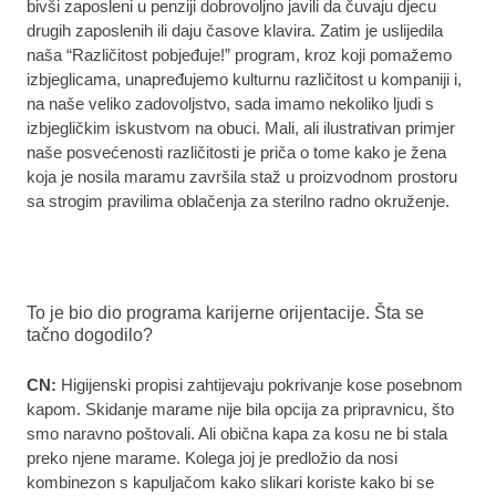
bivši zaposleni u penziji dobrovoljno javili da čuvaju djecu
drugih zaposlenih ili daju časove klavira. Zatim je uslijedila
naša “Različitost pobjeđuje!” program, kroz koji pomažemo
izbjeglicama, unapređujemo kulturnu različitost u kompaniji i,
na naše veliko zadovoljstvo, sada imamo nekoliko ljudi s
izbjegličkim iskustvom na obuci. Mali, ali ilustrativan primjer
naše posvećenosti različitosti je priča o tome kako je žena
koja je nosila maramu završila staž u proizvodnom prostoru
sa strogim pravilima oblačenja za sterilno radno okruženje.
To je bio dio programa karijerne orijentacije. Šta se
tačno dogodilo?
CN:
Higijenski propisi zahtijevaju pokrivanje kose posebnom
kapom. Skidanje marame nije bila opcija za pripravnicu, što
smo naravno poštovali. Ali obična kapa za kosu ne bi stala
preko njene marame. Kolega joj je predložio da nosi
kombinezon s kapuljačom kako slikari koriste kako bi se