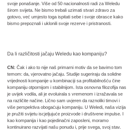
svoje ponašanje. Više od 50 nacionalnosti radi za Weledu
širom svijeta. Ne bismo trebali uzimati stvari zdravo za
gotovo, već umjesto toga ispitati sebe i svoje obrasce kako
bismo prepoznali i uklonili svoje rezerve i pristranosti.
Da li različitosti jačaju Weledu kao kompaniju?
CN:
Čak i ako to nije naš primarni motiv da se bavimo tom
temom: da, vjerovatno jačaju. Studije sugeriraju da solidne
vrijednosti kompanije u kombinaciji sa profitabilnošću čine
kompaniju otpornijom i stabilnijom. Ista osnovna filozofija nas
je uvijek vodila, ali je evoluirala s vremenom i izražavala se
na različite načine. Lično sam uvjeren da raznoliki timovi i
više perspektiva obogaćuju kompaniju. U Weledi, naša vizija
je pružiti svijetu iscjeljujuće proizvode i društvene impulse. I
kao kompanija i kao pojedinačni zaposleni, moramo
kontinuirano razvijati našu ponudu i, prije svega, svoj stav.