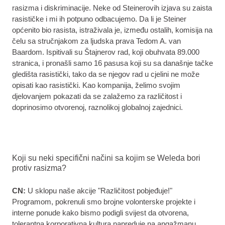
rasizma i diskriminacije. Neke od Steinerovih izjava su zaista
rasističke i mi ih potpuno odbacujemo. Da li je Steiner
općenito bio rasista, istraživala je, između ostalih, komisija na
čelu sa stručnjakom za ljudska prava Tedom A. van
Baardom. Ispitivali su Štajnerov rad, koji obuhvata 89.000
stranica, i pronašli samo 16 pasusa koji su sa današnje tačke
gledišta rasistički, tako da se njegov rad u cjelini ne može
opisati kao rasistički. Kao kompanija, želimo svojim
djelovanjem pokazati da se zalažemo za različitost i
doprinosimo otvorenoj, raznolikoj globalnoj zajednici.
Koji su neki specifični načini sa kojim se Weleda bori
protiv rasizma?
CN:
U sklopu naše akcije "Različitost pobjeđuje!"
Programom, pokrenuli smo brojne volonterske projekte i
interne ponude kako bismo podigli svijest da otvorena,
tolerantna korporativna kultura napreduje na angažmanu