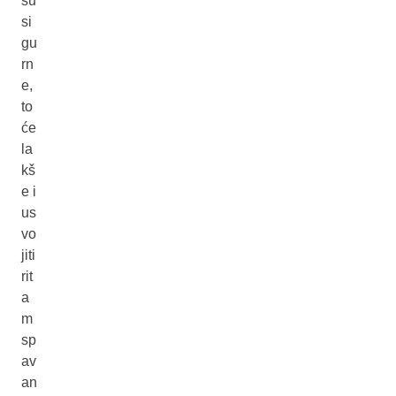
su
si
gu
rn
e,
to
će
la
kš
e i
us
vo
jiti
rit
a
m
sp
av
an