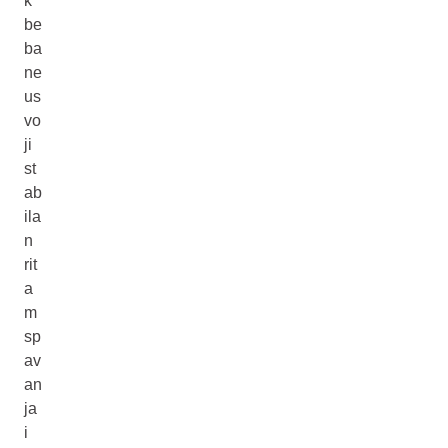
k
be
ba
ne
us
vo
ji
st
ab
ila
n
rit
a
m
sp
av
an
ja
i