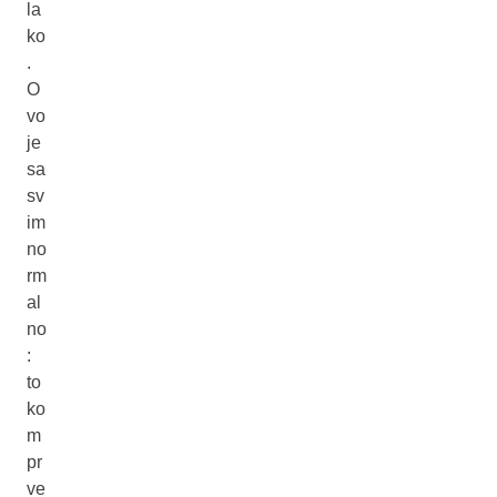
la
ko
.
O
vo
je
sa
sv
im
no
rm
al
no
:
to
ko
m
pr
ve