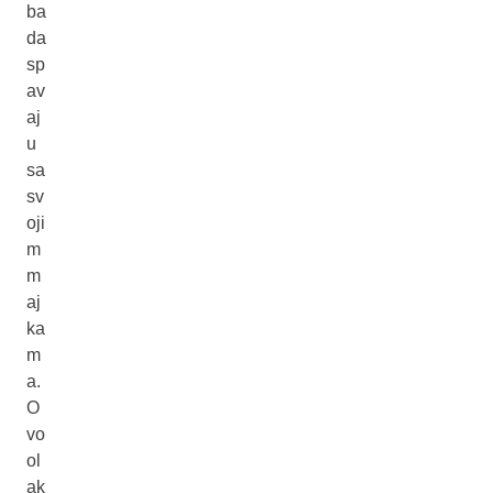
ba
da
sp
av
aj
u
sa
sv
oji
m
m
aj
ka
m
a.
O
vo
ol
ak