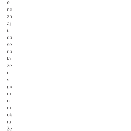
e
ne
zn
aj
u
da
se
na
la
ze
u
si
gu
rn
o
m
ok
ru
že