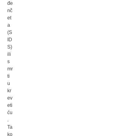
đe
nč
et
a
(S
ID
S)
ili
s
mr
ti
u
kr
ev
eti
ću
.
Ta
ko