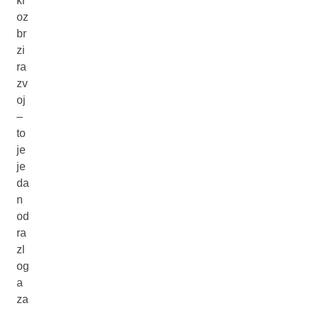
kr
oz
br
zi
ra
zv
oj
–
to
je
je
da
n
od
ra
zl
og
a
za