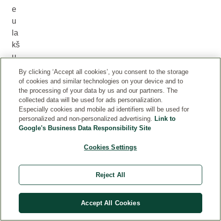
e
u
la
kš
u
fa
By clicking ‘Accept all cookies’, you consent to the storage
zu
of cookies and similar technologies on your device and to
the processing of your data by us and our partners. The
sn
collected data will be used for ads personalization.
a
Especially cookies and mobile ad identifiers will be used for
ka
personalized and non-personalized advertising.
Link to
da
Google's Business Data Responsibility Site
be
Cookies Settings
ba
tre
ba
Reject All
da
bu
Accept All Cookies
de