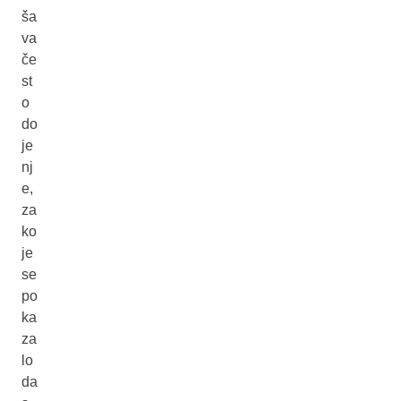
ša
va
če
st
o
do
je
nj
e,
za
ko
je
se
po
ka
za
lo
da