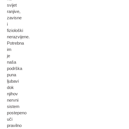
svijet
ranjive,
zavisne
i
fiziološki
nerazvijene.
Potrebna
im
je
naša
podrška
puna
ljubavi
dok
njihov
nervni
sistem
postepeno
uči
pravilno