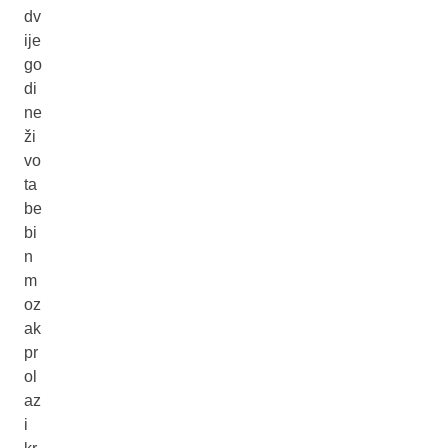
dv
ije
go
di
ne
ži
vo
ta
be
bi
n
m
oz
ak
pr
ol
az
i