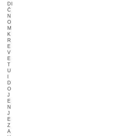
DI
Č
N
O
M
K
R
E
V
E
T
U
I
D
O
J
E
N
J
E
Z
A