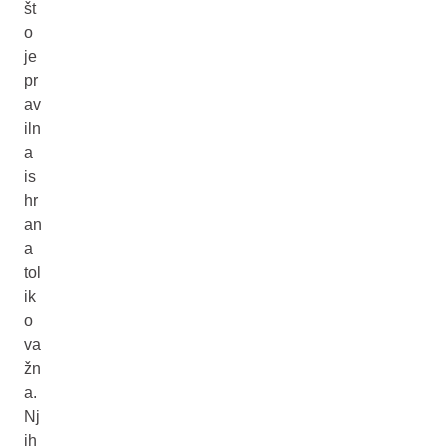
št
o
je
pr
av
iln
a
is
hr
an
a
tol
ik
o
va
žn
a.
Nj
ih