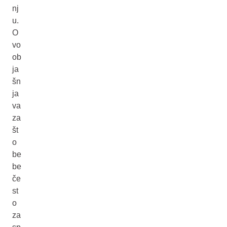
nj
u.
O
vo
ob
ja
šn
ja
va
za
št
o
be
be
če
st
o
za