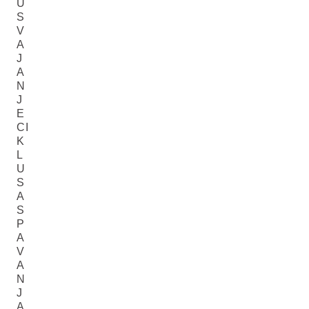
U
S
V
A
J
A
N
J
E
CI
K
L
U
S
A
S
P
A
V
A
N
J
A