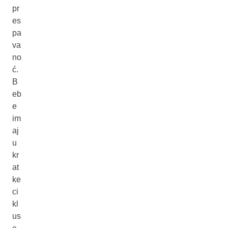
pr
es
pa
va
no
ć.
B
eb
e
im
aj
u
kr
at
ke
ci
kl
us