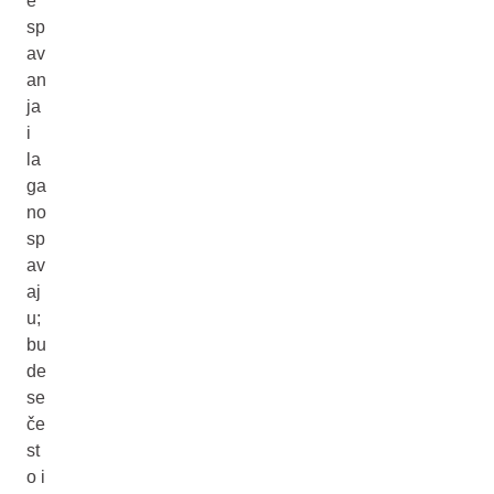
e
sp
av
an
ja
i
la
ga
no
sp
av
aj
u;
bu
de
se
če
st
o i