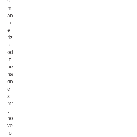
s
m
an
juj
e
riz
ik
od
iz
ne
na
dn
e
s
mr
ti
no
vo
ro