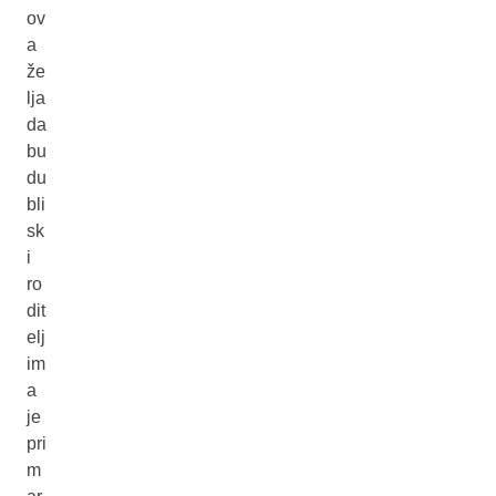
ov
a
že
lja
da
bu
du
bli
sk
i
ro
dit
elj
im
a
je
pri
m