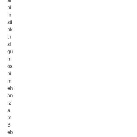
ar
ni
in
sti
nk
t i
si
gu
rn
os
ni
m
eh
an
iz
a
m.
B
eb