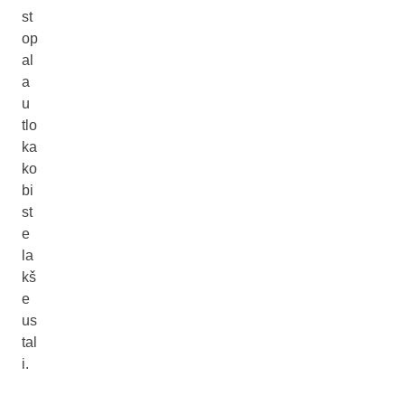
st
op
al
a
u
tlo
ka
ko
bi
st
e
la
kš
e
us
tal
i.