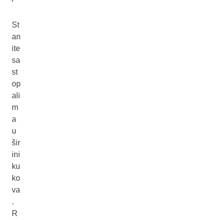
St
an
ite
sa
st
op
ali
m
a
u
šir
ini
ku
ko
va
.
R