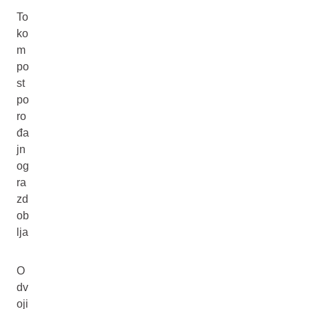
To
ko
m
po
st
po
ro
đa
jn
og
ra
zd
ob
lja
O
dv
oji