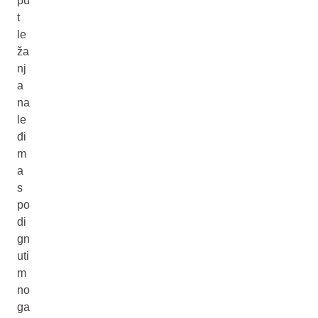
pu
t
le
ža
nj
a
na
le
đi
m
a
s
po
di
gn
uti
m
no
ga