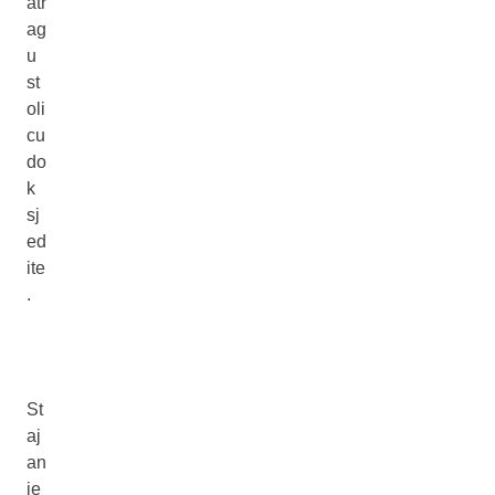
atr
ag
u
st
oli
cu
do
k
sj
ed
ite
.
St
aj
an
je