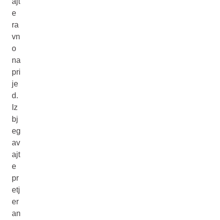
ajt
e
ra
vn
o
na
pri
je
d.
Iz
bj
eg
av
ajt
e
pr
etj
er
an