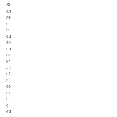
St
an
ite
s
iz
du
že
no
m
kr
alj
ež
ni
co
m
i
gl
ed