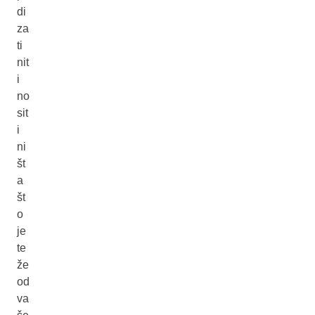
di
za
ti
nit
i
no
sit
i
ni
št
a
št
o
je
te
že
od
va