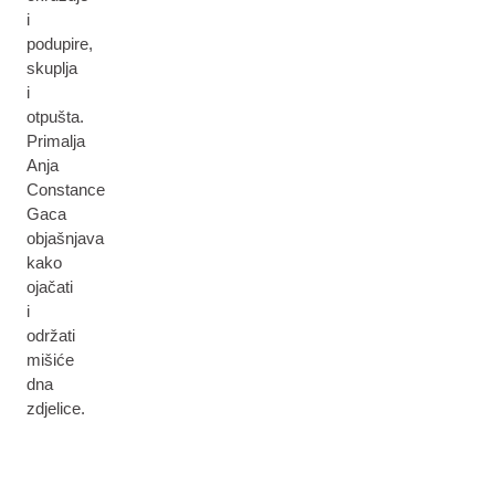
i
podupire,
skuplja
i
otpušta.
Primalja
Anja
Constance
Gaca
objašnjava
kako
ojačati
i
održati
mišiće
dna
zdjelice.