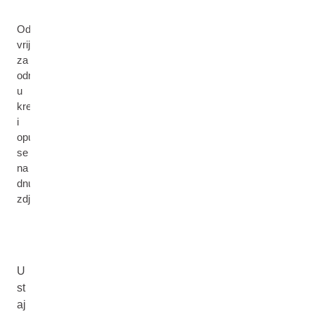
Odvojite
vrijeme
za
odmor
u
krevetu
i
opustite
se
na
dnu
zdjelice.
U
st
aj