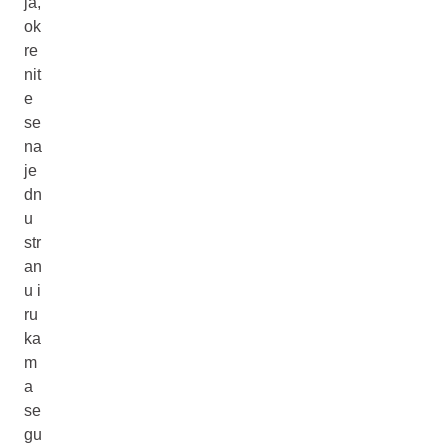
ja,
ok
re
nit
e
se
na
je
dn
u
str
an
u i
ru
ka
m
a
se
gu