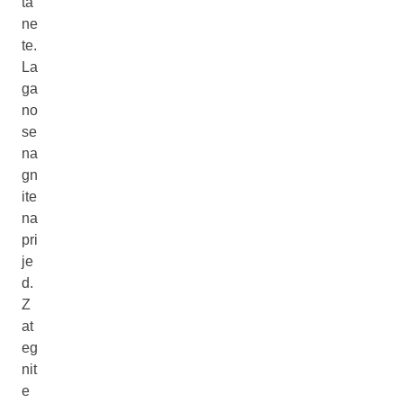
ta
ne
te.
La
ga
no
se
na
gn
ite
na
pri
je
d.
Z
at
eg
nit
e