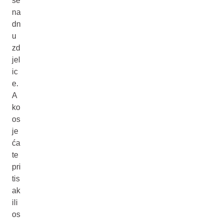
se
na
dn
u
zd
jel
ic
e.
A
ko
os
je
ća
te
pri
tis
ak
ili
os