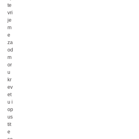
te
vri
je
m
e
za
od
m
or
u
kr
ev
et
u i
op
us
tit
e