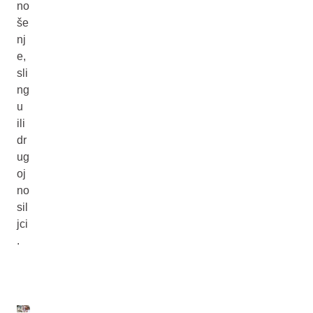
no
še
nj
e,
sli
ng
u
ili
dr
ug
oj
no
sil
jci
.