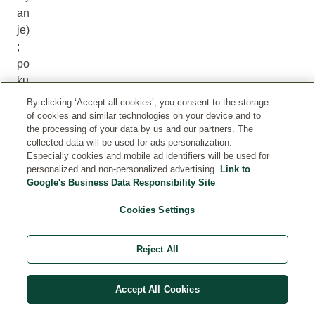
an
je)
;
po
ku
ša
By clicking ‘Accept all cookies’, you consent to the storage
jte
of cookies and similar technologies on your device and to
the processing of your data by us and our partners. The
za
collected data will be used for ads personalization.
dr
Especially cookies and mobile ad identifiers will be used for
ža
personalized and non-personalized advertising.
Link to
ti
Google's Business Data Responsibility Site
zd
Cookies Settings
jel
ic
u
Reject All
ra
vn
Accept All Cookies
o