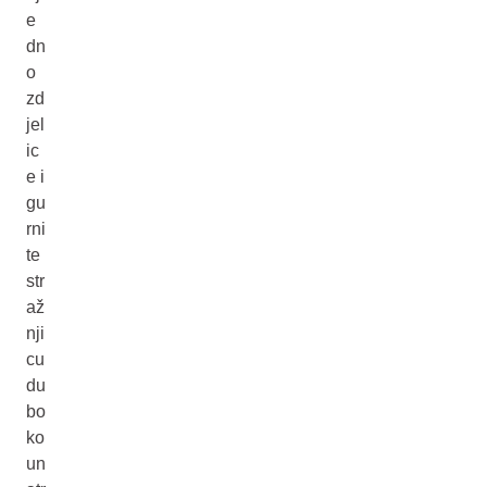
e
dn
o
zd
jel
ic
e i
gu
rni
te
str
až
nji
cu
du
bo
ko
un