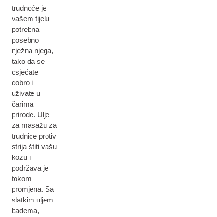
trudnoće je
vašem tijelu
potrebna
posebno
nježna njega,
tako da se
osjećate
dobro i
uživate u
čarima
prirode. Ulje
za masažu za
trudnice protiv
strija štiti vašu
kožu i
podržava je
tokom
promjena. Sa
slatkim uljem
badema,