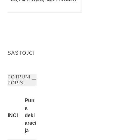
SASTOJCI
POTPUNI
POPIS
Pun
a
INCI
dekl
araci
ja