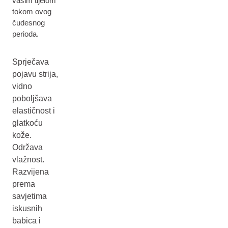
vašim tijelom
tokom ovog
čudesnog
perioda.
Sprječava
pojavu strija,
vidno
poboljšava
elastičnost i
glatkoću
kože.
Održava
vlažnost.
Razvijena
prema
savjetima
iskusnih
babica i