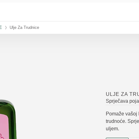
E
Ulje Za Trudnice
ULJE ZA TR
Sprječava pojav
Pomaže vašoj k
trudnoće. Sprj
uljem.