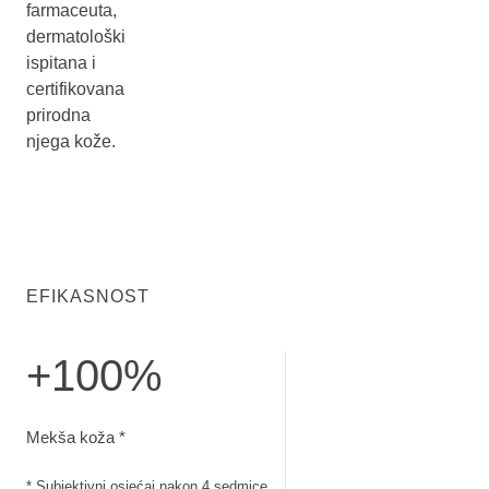
farmaceuta,
dermatološki
ispitana i
certifikovana
prirodna
njega kože.
EFIKASNOST
+100%
Mekša koža. Subjektivni osjećaj nakon 4 sedmice
Mekša koža *
* Subjektivni osjećaj nakon 4 sedmice