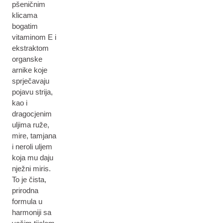
pšeničnim
klicama
bogatim
vitaminom E i
ekstraktom
organske
arnike koje
sprječavaju
pojavu strija,
kao i
dragocjenim
uljima ruže,
mire, tamjana
i neroli uljem
koja mu daju
nježni miris.
To je čista,
prirodna
formula u
harmoniji sa