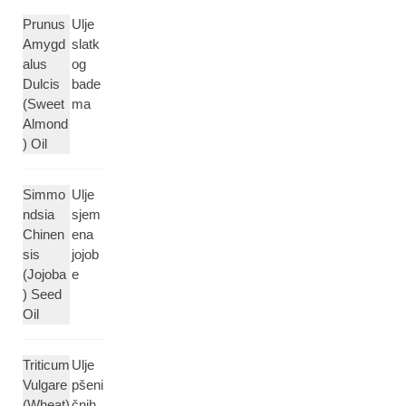
Prunus
Ulje
Amygd
slatk
alus
og
Dulcis
bade
(Sweet
ma
Almond
) Oil
Simmo
Ulje
ndsia
sjem
Chinen
ena
sis
jojob
(Jojoba
e
) Seed
Oil
Triticum
Ulje
Vulgare
pšeni
(Wheat)
čnih