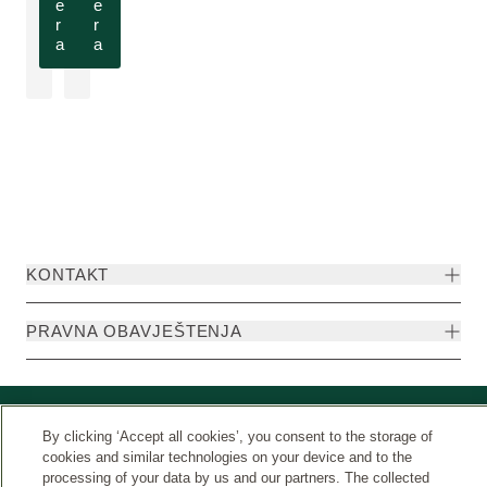
e
e
r
r
a
a
KONTAKT
PRAVNA OBAVJEŠTENJA
By clicking ‘Accept all cookies’, you consent to the storage of
cookies and similar technologies on your device and to the
processing of your data by us and our partners. The collected