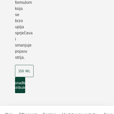
formulom
koja
se
brzo
upija
sprječava
i
smanjuje
pojavu
strija.
150 ML
Pronađite
distributera