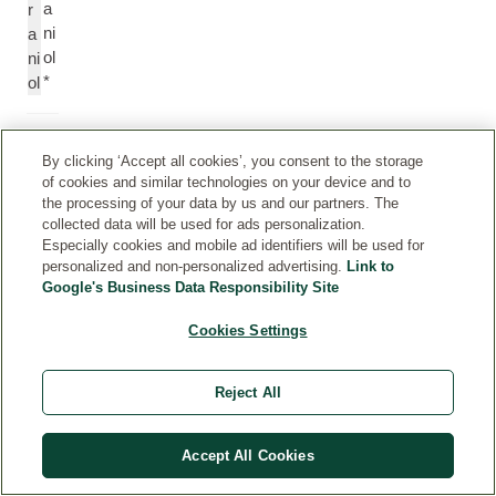
a
r
ni
a
ol
ni
*
ol
C
C
By clicking ‘Accept all cookies’, you consent to the storage
itr
itr
of cookies and similar technologies on your device and to
al
al
the processing of your data by us and our partners. The
*
collected data will be used for ads personalization.
Especially cookies and mobile ad identifiers will be used for
personalized and non-personalized advertising.
Link to
F
F
Google's Business Data Responsibility Site
ar
a
n
r
Cookies Settings
e
n
s
e
Reject All
ol
s
*
ol
Accept All Cookies