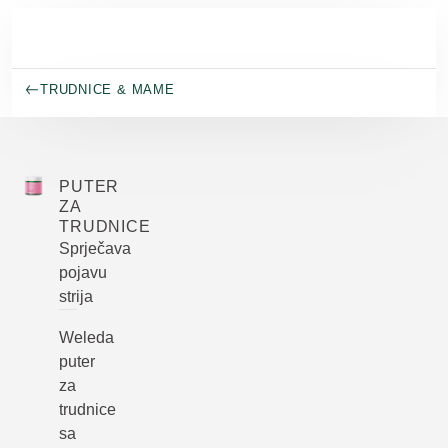
Skip to main content
TRUDNICE & MAME
PUTER
ZA
TRUDNICE
Sprječava
pojavu
strija
Weleda
puter
za
trudnice
sa