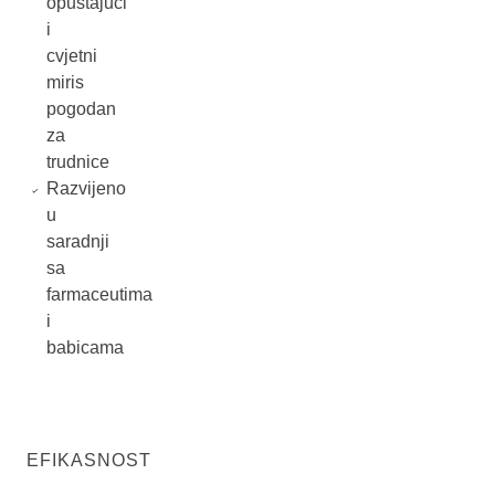
opuštajući
i
cvjetni
miris
pogodan
za
trudnice
Razvijeno
u
saradnji
sa
farmaceutima
i
babicama
EFIKASNOST