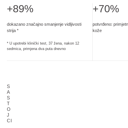
+89%
+70%
dokazano značajno smanjenje vidljivosti strija. U upotrebi k
potvrđeno: primje
dokazano značajno smanjenje vidljivosti
potvrđeno: primjet
strija *
kože
* U upotrebi klinički test, 37 žena, nakon 12
sedmica, primjena dva puta dnevno
S
A
S
T
O
J
CI