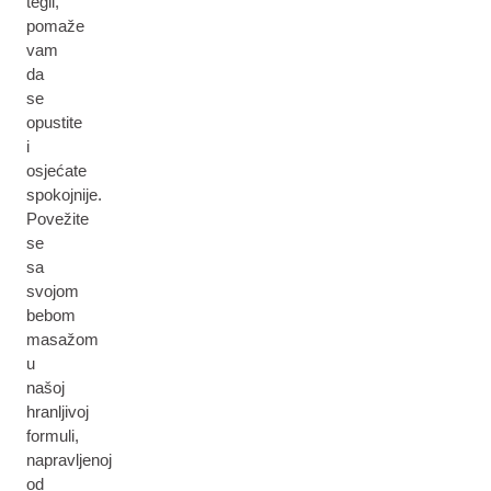
tegli,
pomaže
vam
da
se
opustite
i
osjećate
spokojnije.
Povežite
se
sa
svojom
bebom
masažom
u
našoj
hranljivoj
formuli,
napravljenoj
od