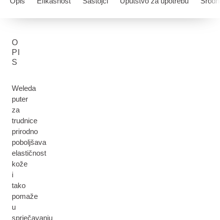
Opis
Efikasnost
Sastojci
Uputstvo za upotrebu
Srodni
O
PI
S
Weleda
puter
za
trudnice
prirodno
poboljšava
elastičnost
kože
i
tako
pomaže
u
sprječavanju