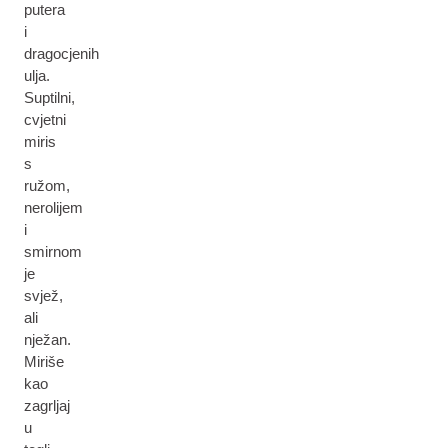
putera
i
dragocjenih
ulja.
Suptilni,
cvjetni
miris
s
ružom,
nerolijem
i
smirnom
je
svjež,
ali
nježan.
Miriše
kao
zagrljaj
u