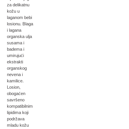
za delikatnu
kožu u
laganom bebi
losionu. Blaga
i lagana
organska ulja
susama i
badema i
umirujući
ekstrakti
organskog
nevena i
kamilice.
Losion,
obogaćen
savršeno
kompatibilnim
lipidima koji
podržava
mladu kožu