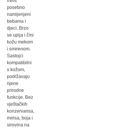
miris
posebno
namijenjeni
bebama i
djeci. Brzo
se upija i čini
kožu mekom
i smirenom.
Sastojci
kompatibilni
s kožom,
podržavaju
njene
prirodne
funkcije. Bez
vještačkih
konzervansa,
mirisa, boja i
sirovina na