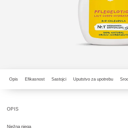
Opis
Efikasnost
Sastojci
Uputstvo za upotrebu
Srod
OPIS
Nježna njega