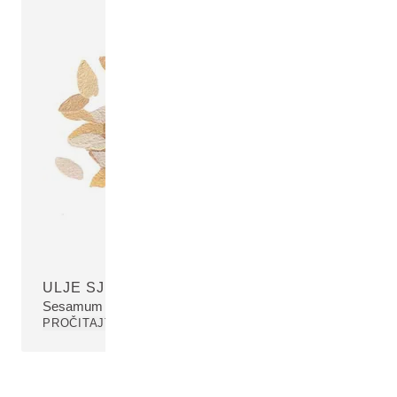
ULJE SJEMENA SUSAMA
Sesamum Indicum (Sesame) Seed Oil
PROČITAJTE VIŠE