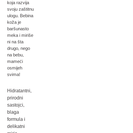
koja razvija
svoju zaštitnu
ulogu. Bebina
koža je
baršunasto
meka i miriše
ni na šta
drugo, nego
na bebu,
mameći
osmijeh
svima!
Hidratantni,
prirodni
sastojci,
blaga
formula i
delikatni