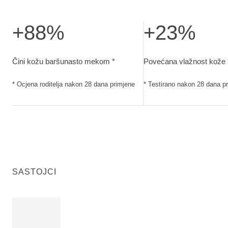
+88%
+23%
Čini kožu baršunasto mekom. Ocjena roditelja nakon 28 da
Povećana vlažnost kože
Čini kožu baršunasto mekom *
Povećana vlažnost kože 
* Ocjena roditelja nakon 28 dana primjene
* Testirano nakon 28 dana p
SASTOJCI