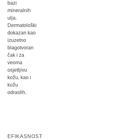
bazi
mineralnih
ulja.
Dermatološki
dokazan kao
izuzetno
blagotvoran
čak i za
veoma
osjetljivu
kožu, kao i
kožu
odraslih.
EFIKASNOST