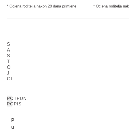
* Ocjena roditelja nakon 28 dana primjene
* Ocjena roditelja na
S
A
S
T
O
J
CI
POTPUNI
POPIS
P
u