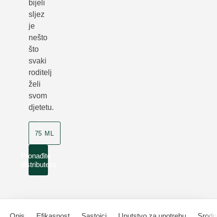
bijeli
sljez
je
nešto
što
svaki
roditelj
želi
svom
djetetu.
75 ML
Pronađite
distributera
Opis
Efikasnost
Sastojci
Uputstvo za upotrebu
Srodni