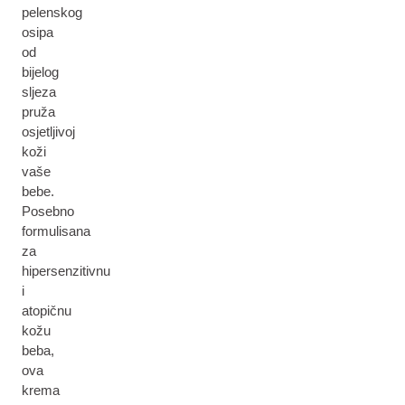
pelenskog
osipa
od
bijelog
sljeza
pruža
osjetljivoj
koži
vaše
bebe.
Posebno
formulisana
za
hipersenzitivnu
i
atopičnu
kožu
beba,
ova
krema