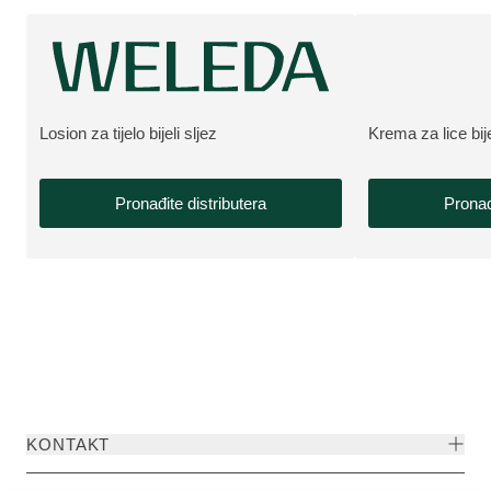
Losion za tijelo bijeli sljez
Krema za lice bije
VIŠE O PROIZVODU:
VIŠE O PROIZV
Pronađite distributera
Pronađ
KONTAKT