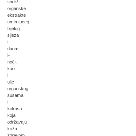
sadrži
organske
ekstrakte
umirujućeg
bijelog
sljeza
i
dana-
i-
noći,
kao
i
ulje
organskog
susama
i
kokosa
koja
održavaju
kožu
zdravom.