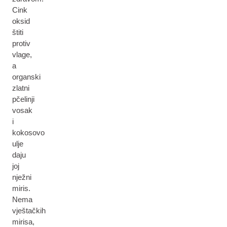
Cink
oksid
štiti
protiv
vlage,
a
organski
zlatni
pčelinji
vosak
i
kokosovo
ulje
daju
joj
nježni
miris.
Nema
vještačkih
mirisa,