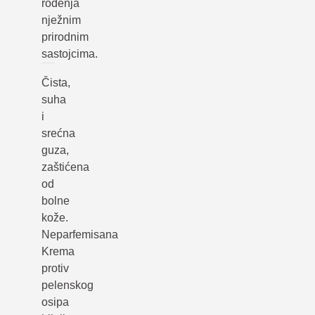
rođenja
nježnim
prirodnim
sastojcima.
Čista,
suha
i
srećna
guza,
zaštićena
od
bolne
kože.
Neparfemisana
Krema
protiv
pelenskog
osipa