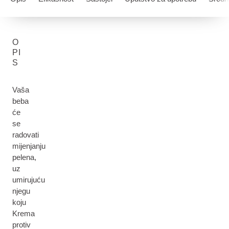
O
PI
S
Vaša
beba
će
se
radovati
mijenjanju
pelena,
uz
umirujuću
njegu
koju
Krema
protiv