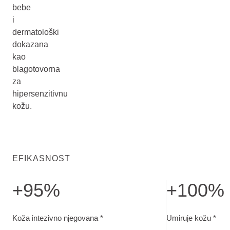
bebe
i
dermatološki
dokazana
kao
blagotovorna
za
hipersenzitivnu
kožu.
EFIKASNOST
+95%
+100%
Koža intezivno njegovana. Ocjena roditelja nakon 28 dana 
Umiruje kožu. Oc
Koža intezivno njegovana *
Umiruje kožu *