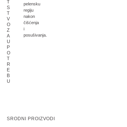
T
pelensku
S
regiju
T
nakon
V
čišćenja
O
i
Z
posušivanja.
A
U
P
O
T
R
E
B
U
SRODNI PROIZVODI