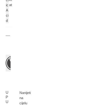
at
ic
A
ci
d
U
Nanijeti
P
na
U
cijelu