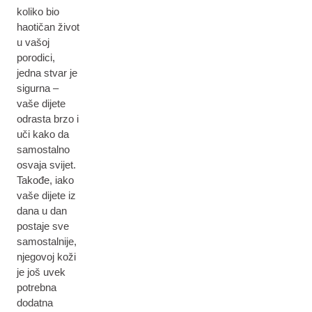
koliko bio
haotičan život
u vašoj
porodici,
jedna stvar je
sigurna –
vaše dijete
odrasta brzo i
uči kako da
samostalno
osvaja svijet.
Takođe, iako
vaše dijete iz
dana u dan
postaje sve
samostalnije,
njegovoj koži
je još uvek
potrebna
dodatna