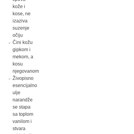
kože i
kose, ne
izaziva
suzenje
očiju
Čini kožu
gipkom i
mekom, a
kosu
njegovanom
Živopisno
esencijalno
ulje
narandže
se stapa
sa toplom
vanilom i
stvara