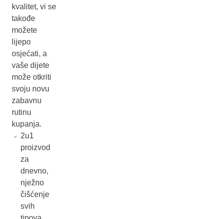
kvalitet, vi se
takođe
možete
lijepo
osjećati, a
vaše dijete
može otkriti
svoju novu
zabavnu
rutinu
kupanja.
2u1
proizvod
za
dnevno,
nježno
čišćenje
svih
tipova