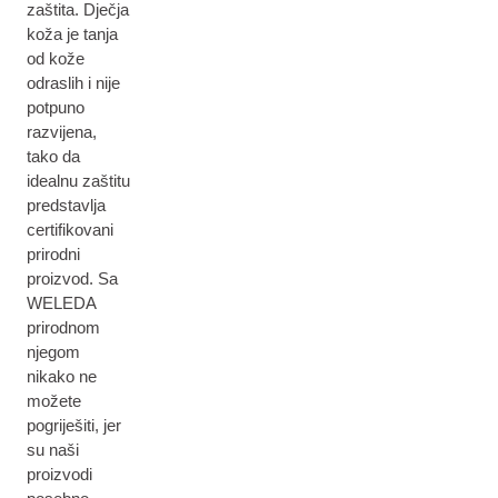
zaštita. Dječja
koža je tanja
od kože
odraslih i nije
potpuno
razvijena,
tako da
idealnu zaštitu
predstavlja
certifikovani
prirodni
proizvod. Sa
WELEDA
prirodnom
njegom
nikako ne
možete
pogriješiti, jer
su naši
proizvodi