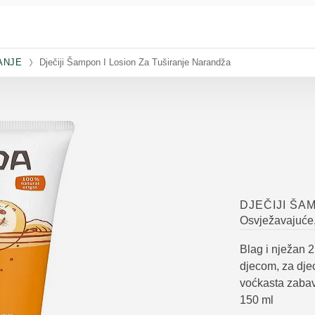
ANJE
Dječiji Šampon I Losion Za Tuširanje Narandža
DJEČIJI ŠA
Osvježavajuće
Blag i nježan 2
djecom, za djec
voćkasta zabav
150 ml