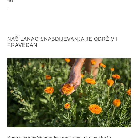
nu
.
NAŠ LANAC SNABDIJEVANJA JE ODRŽIV I
PRAVEDAN
Kupovinom naših prirodnih proizvoda za njegu kože,