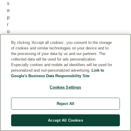
s
e
p
r
o
t
By clicking ‘Accept all cookies’, you consent to the storage
e
of cookies and similar technologies on your device and to
ž
the processing of your data by us and our partners. The
e
collected data will be used for ads personalization.
Especially cookies and mobile ad identifiers will be used for
i
personalized and non-personalized advertising.
Link to
i
Google's Business Data Responsibility Site
z
v
Cookies Settings
a
n
Reject All
n
a
Accept All Cookies
b
a