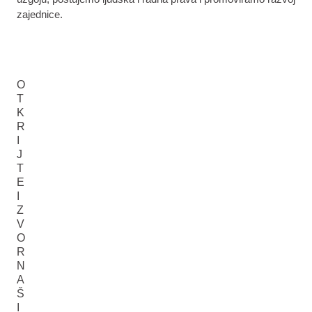
zajednice.
O
T
K
R
I
J
T
E
I
Z
V
O
R
N
A
Š
I