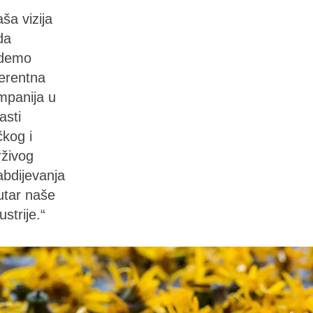
ša vizija
da
demo
ferentna
mpanija u
asti
čkog i
rživog
abdijevanja
utar naše
ustrije.“