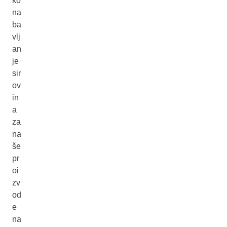
ko
na
ba
vlj
an
je
sir
ov
in
a
za
na
še
pr
oi
zv
od
e
na