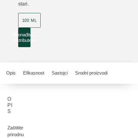
stari.
100 ML
Pronađite
distributera
Opis
Efikasnost
Sastojci
Srodni proizvodi
O
PI
S
Zaštitite
prirodnu