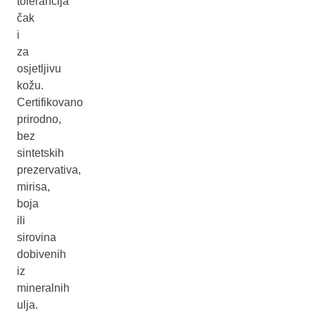
tolerancija
čak
i
za
osjetljivu
kožu.
Certifikovano
prirodno,
bez
sintetskih
prezervativa,
mirisa,
boja
ili
sirovina
dobivenih
iz
mineralnih
ulja.