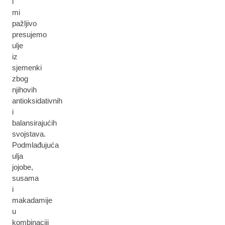
i
mi
pažljivo
presujemo
ulje
iz
sjemenki
zbog
njihovih
antioksidativnih
i
balansirajućih
svojstava.
Podmlađujuća
ulja
jojobe,
susama
i
makadamije
u
kombinaciji