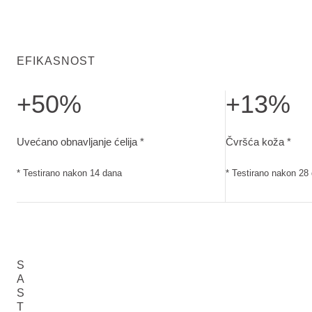
EFIKASNOST
+50%
+13%
Uvećano obnavljanje ćelija. Testirano nakon 14 dana
Čvršća koža. Tes
Uvećano obnavljanje ćelija *
Čvršća koža *
* Testirano nakon 14 dana
* Testirano nakon 28
S
A
S
T