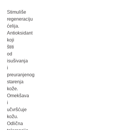
Stimuliše
regeneraciju
ćelija.
Antioksidant
koji
štiti
od
isušivanja
i
preuranjenog
starenja
kože.
Omekšava
i
učvršćuje
kožu.
Odlična