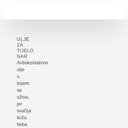
Skip to main content
ULJE
ZA
TIJELO
NAR
Antioksidativno
ulje
u
kojem
se
uživa,
jer
svačija
koža
treba