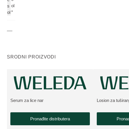
ol
s
*
ol
SRODNI PROIZVODI
Serum za lice nar
Losion za tuširan
VIŠE O PROIZVODU:
VIŠE O PROIZV
Pronađite distributera
Pronađ