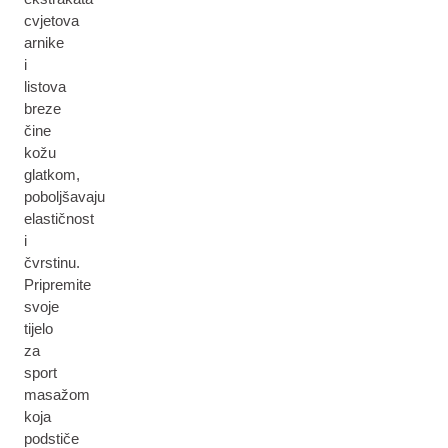
cvjetova
arnike
i
listova
breze
čine
kožu
glatkom,
poboljšavaju
elastičnost
i
čvrstinu.
Pripremite
svoje
tijelo
za
sport
masažom
koja
podstiče