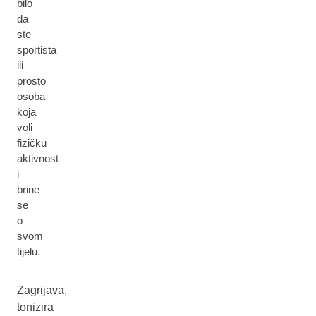
bilo
da
ste
sportista
ili
prosto
osoba
koja
voli
fizičku
aktivnost
i
brine
se
o
svom
tijelu.
Zagrijava,
tonizira