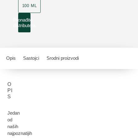
100 ML
Pronađite
distributera
Opis
Sastojci
Srodni proizvodi
O
PI
S
Jedan
od
naših
najpoznatijih