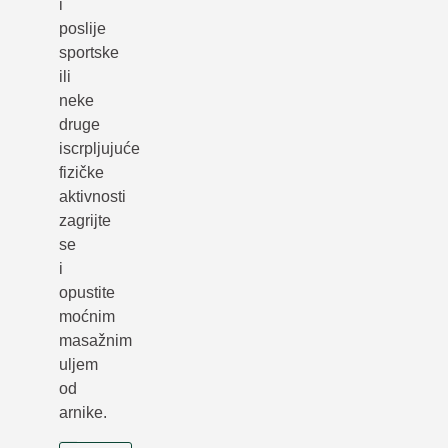
i
poslije
sportske
ili
neke
druge
iscrpljujuće
fizičke
aktivnosti
zagrijte
se
i
opustite
moćnim
masažnim
uljem
od
arnike.