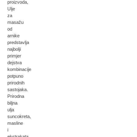
proizvoda,
Ulje
za
masažu
od
arnike
predstavlja
najbolji
primjer
dejstva
kombinacije
potpuno
prirodnih
sastojaka.
Prirodna
biljna
ulja
suncokreta,
masline
i
ekstrakata