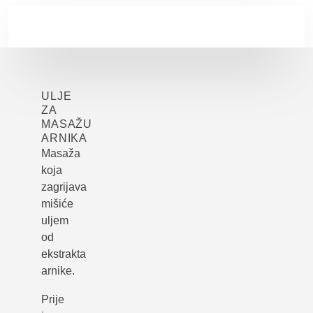
Skip to main content
ULJE
ZA
MASAŽU
ARNIKA
Masaža
koja
zagrijava
mišiće
uljem
od
ekstrakta
arnike.
Prije