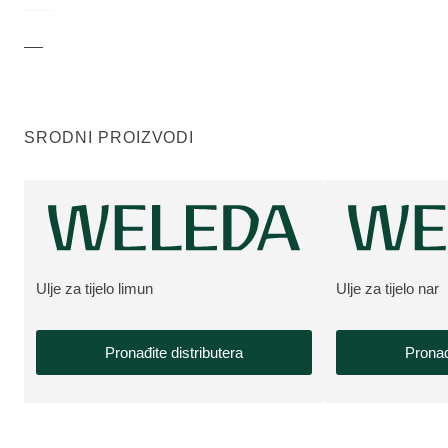
SRODNI PROIZVODI
Ulje za tijelo limun
Ulje za tijelo nar
VIŠE O PROIZVODU:
VIŠE O PROIZV
Pronađite distributera
Pronađ