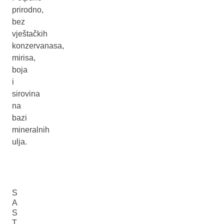
prirodno,
bez
vještačkih
konzervanasa,
mirisa,
boja
i
sirovina
na
bazi
mineralnih
ulja.
S
A
S
T