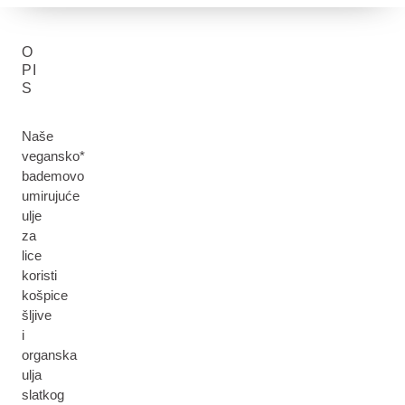
O
PI
S
Naše
vegansko*
bademovo
umirujuće
ulje
za
lice
koristi
košpice
šljive
i
organska
ulja
slatkog