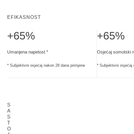
EFIKASNOST
+65%
+65%
Umanjena napetost. Subjektivni osjećaj nakon 28 dana pri
Osjećaj somotski
Umanjena napetost *
Osjećaj somotski 
* Subjektivni osjećaj nakon 28 dana primjene
* Subjektivni osjeća
S
A
S
T
O