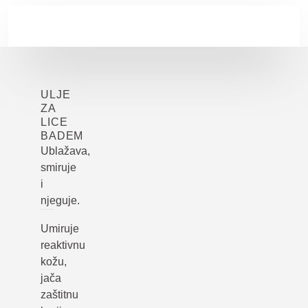
Skip to main content
ULJE
ZA
LICE
BADEM
Ublažava,
smiruje
i
njeguje.
Umiruje
reaktivnu
kožu,
jača
zaštitnu