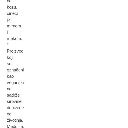
na
kožu,
čineći
je
mirnom
i
mekom.
*
Proizvodi
koji
su
označeni
kao
veganski
ne
sadrže
sirovine
dobivene
od
životinja.
Međutim,