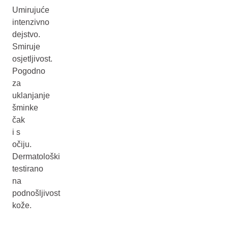
Umirujuće
intenzivno
dejstvo.
Smiruje
osjetljivost.
Pogodno
za
uklanjanje
šminke
čak
i s
očiju.
Dermatološki
testirano
na
podnošljivost
kože.