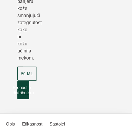
barijeru
kože
smanjujući
zategnutost
kako
bi
kožu
učinila
mekom.
50 ML
Pronađite
distributera
Opis
Efikasnost
Sastojci