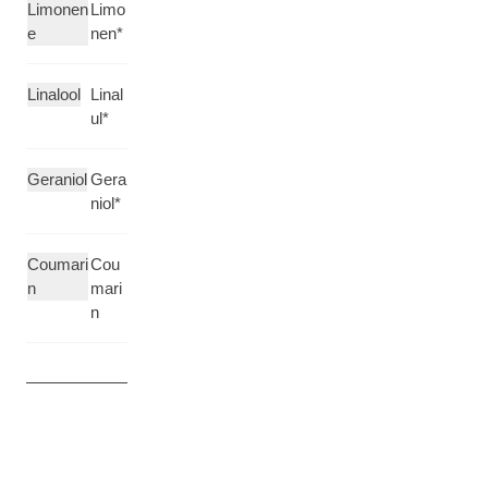
Limonen
Limo
e
nen*
Linalool
Linal
ul*
Geraniol
Gera
niol*
Coumari
Cou
n
mari
n