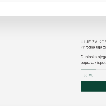
ULJE ZA KO
Prirodna ulja z
Dubinska njega,
popravak ispuca
50 ML