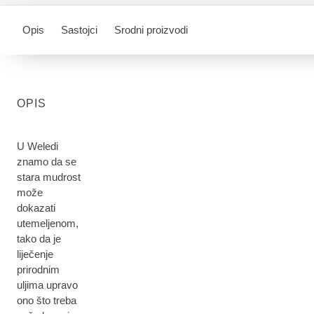
Opis
Sastojci
Srodni proizvodi
OPIS
U Weledi
znamo da se
stara mudrost
može
dokazati
utemeljenom,
tako da je
liječenje
prirodnim
uljima upravo
ono što treba