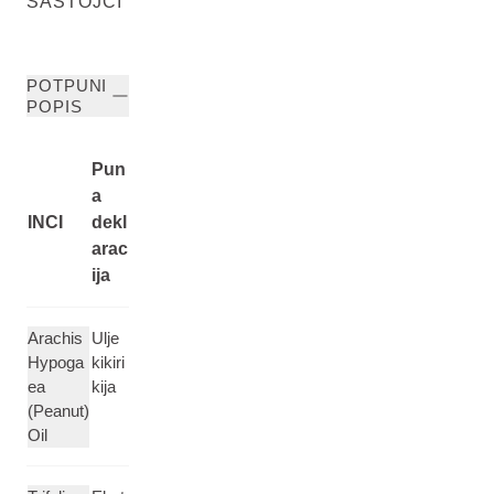
SASTOJCI
POTPUNI
POPIS
Pun
a
INCI
dekl
arac
ija
Arachis
Ulje
Hypoga
kikiri
ea
kija
(Peanut)
Oil