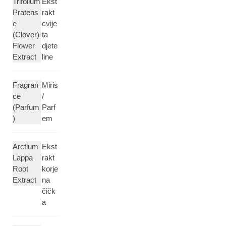
Trifolium
Ekst
Pratens
rakt
e
cvije
(Clover)
ta
Flower
djete
Extract
line
Fragran
Miris
ce
/
(Parfum
Parf
)
em
Arctium
Ekst
Lappa
rakt
Root
korje
Extract
na
čičk
a