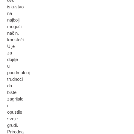
ovo
iskustvo
na
najbolji
mogući
način,
koristeći
Ulje
za
dojilje
u
poodmakloj
trudnoći
da
biste
zagrijale
i
opustile
svoje
grudi.
Prirodna