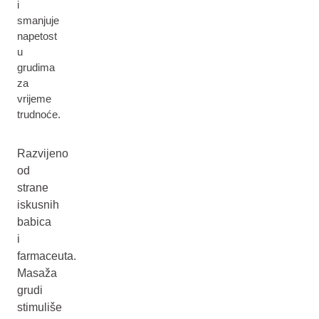
i
smanjuje
napetost
u
grudima
za
vrijeme
trudnoće.
Razvijeno
od
strane
iskusnih
babica
i
farmaceuta.
Masaža
grudi
stimuliše