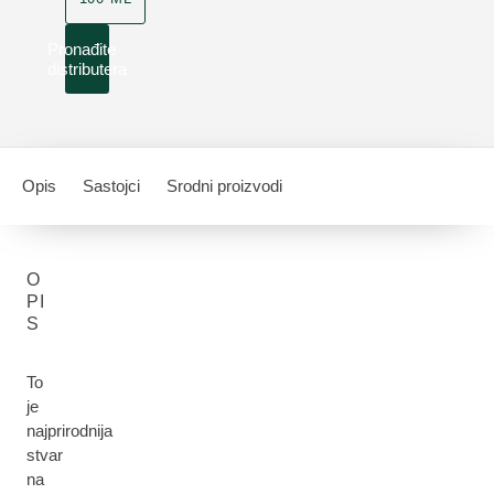
Pronađite
distributera
Opis
Sastojci
Srodni proizvodi
O
PI
S
To
je
najprirodnija
stvar
na