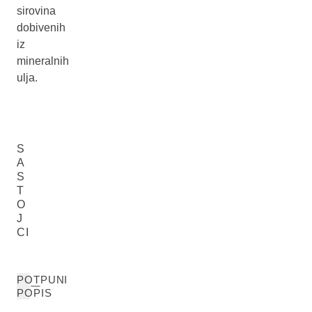
sirovina
dobivenih
iz
mineralnih
ulja.
S
A
S
T
O
J
CI
POTPUNI
POPIS