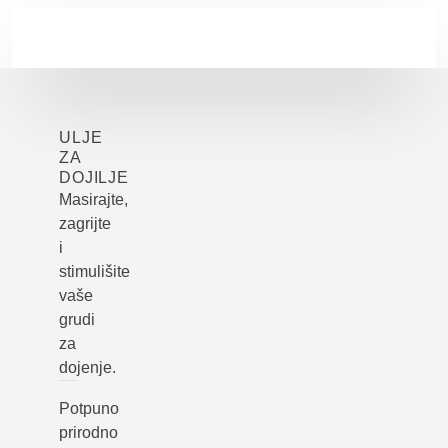
Skip to main content
ULJE
ZA
DOJILJE
Masirajte,
zagrijte
i
stimulišite
vaše
grudi
za
dojenje.
Potpuno
prirodno