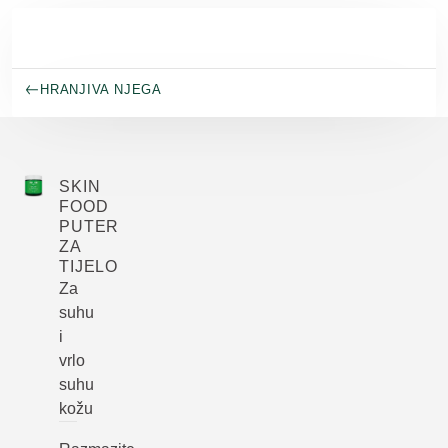
Skip to main content
HRANJIVA NJEGA
SKIN
FOOD
PUTER
ZA
TIJELO
Za
suhu
i
vrlo
suhu
kožu