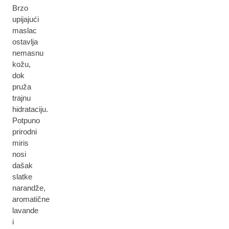
Brzo
upijajući
maslac
ostavlja
nemasnu
kožu,
dok
pruža
trajnu
hidrataciju.
Potpuno
prirodni
miris
nosi
dašak
slatke
narandže,
aromatične
lavande
i