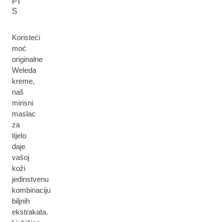
PI
S
Koristeći
moć
originalne
Weleda
kreme,
naš
mirisni
maslac
za
tijelo
daje
vašoj
koži
jedinstvenu
kombinaciju
biljnih
ekstrakata.