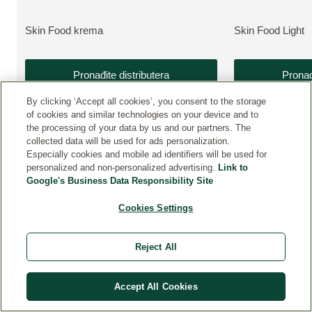
Skin Food krema
Skin Food Light
VIŠE O PROIZVODU:
VIŠE O PROIZV
Pronađite distributera
Pronađ
By clicking ‘Accept all cookies’, you consent to the storage
of cookies and similar technologies on your device and to
the processing of your data by us and our partners. The
collected data will be used for ads personalization.
Especially cookies and mobile ad identifiers will be used for
personalized and non-personalized advertising.
Link to
Google's Business Data Responsibility Site
Cookies Settings
KONTAKT
Reject All
PRAVNA OBAVJEŠTENJA
Accept All Cookies