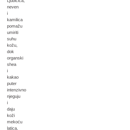
Ljubičica,
neven
i
kamilica
pomažu
umiriti
suhu
kožu,
dok
organski
shea
i
kakao
puter
intenzivno
njeguju
i
daju
koži
mekoću
latica.