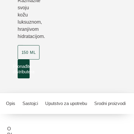
Razmazite
svoju
kožu
luksuznom,
hranjivom
hidratacijom.
150 ML
Pronađite
distributera
Opis
Sastojci
Uputstvo za upotrebu
Srodni proizvodi
O