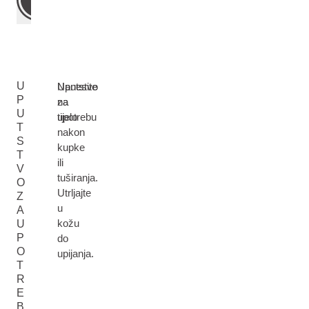
U
Uputstvo
Nanesite
P
za
na
U
upotrebu
tijelo
T
nakon
S
kupke
T
ili
V
tuširanja.
O
Utrljajte
Z
u
A
kožu
U
P
do
O
upijanja.
T
R
E
B