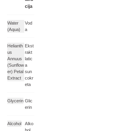
cija
Water
Vod
(Aqua)
a
Helianth
Ekst
us
rakt
Annuus
latic
(Sunflow
a
er) Petal
sun
Extract
cokr
eta
Glycerin
Glic
erin
Alcohol
Alko
hol