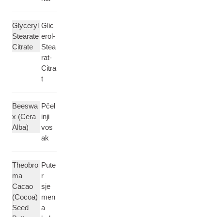
Glyceryl
Glic
Stearate
erol-
Citrate
Stea
rat-
Citra
t
Beeswa
Pčel
x (Cera
inji
Alba)
vos
ak
Theobro
Pute
ma
r
Cacao
sje
(Cocoa)
men
Seed
a