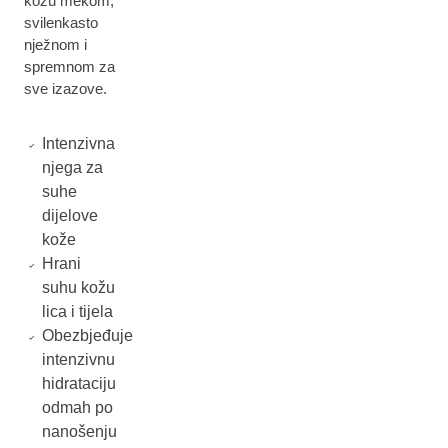
kožu mekom,
svilenkasto
nježnom i
spremnom za
sve izazove.
Intenzivna
njega za
suhe
dijelove
kože
Hrani
suhu kožu
lica i tijela
Obezbjeđuje
intenzivnu
hidrataciju
odmah po
nanošenju