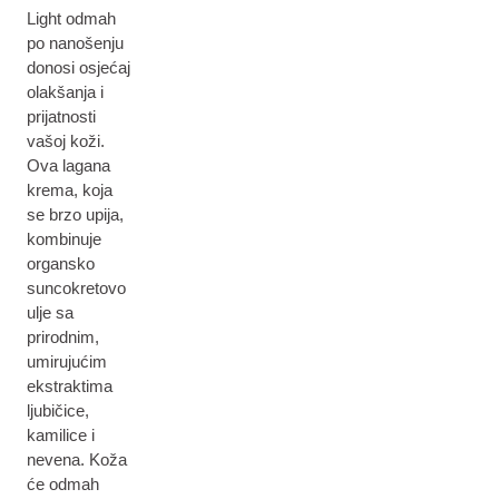
Light odmah
po nanošenju
donosi osjećaj
olakšanja i
prijatnosti
vašoj koži.
Ova lagana
krema, koja
se brzo upija,
kombinuje
organsko
suncokretovo
ulje sa
prirodnim,
umirujućim
ekstraktima
ljubičice,
kamilice i
nevena. Koža
će odmah