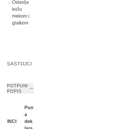
Ostavlja
kožu
mekom i
glatkom
SASTOJCI
POTPUNI
POPIS
Pun
a
INCI
dek
lara