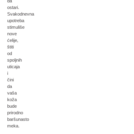
da
ostari.
Svakodnevna
upotreba
stimuliše
nove
ćelije,
štiti
od
spoljnih
uticaja
i
čini
da
vaša
koža
bude
prirodno
baršunasto
meka.