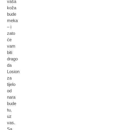
vaša
koža
bude
meka
– i
zato
će
vam
biti
drago
da
Losion
za
tijelo
od
nara
bude
tu,
uz
vas.
Sa