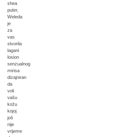
shea
puter,
Weleda
je
za
vas
stvorila
lagani
losion
senzualnog
mirisa
dizajniran
da
voli
vašu
kožu
kojoj
još
nije
vrijeme