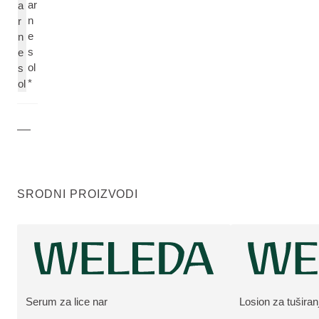
ar
a
n
r
e
n
s
e
ol
s
*
ol
SRODNI PROIZVODI
Serum za lice nar
Losion za tuširan
VIŠE O PROIZVODU:
VIŠE O PROIZV