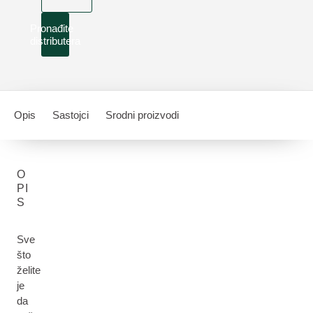
Pronađite
distributera
Opis
Sastojci
Srodni proizvodi
O
PI
S
Sve
što
želite
je
da