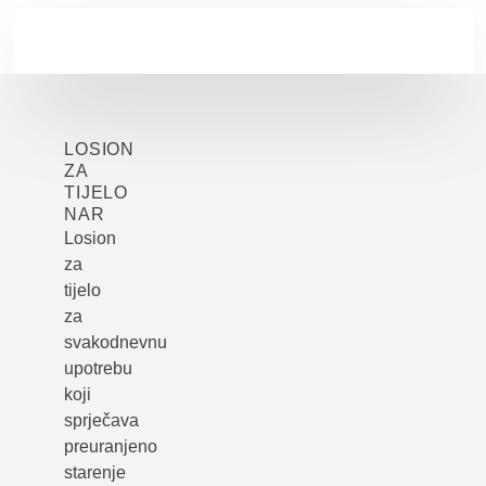
Skip to main content
LOSION
ZA
TIJELO
NAR
Losion
za
tijelo
za
svakodnevnu
upotrebu
koji
sprječava
preuranjeno
starenje