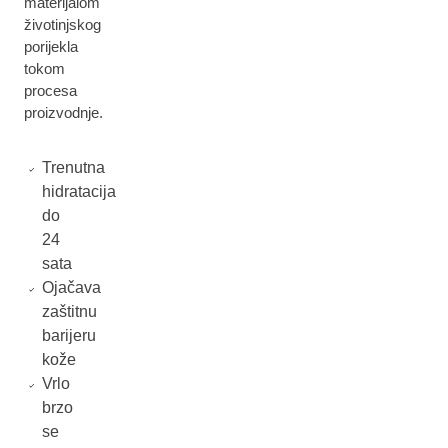
materijalom
životinjskog
porijekla
tokom
procesa
proizvodnje.
Trenutna
hidratacija
do
24
sata
Ojačava
zaštitnu
barijeru
kože
Vrlo
brzo
se