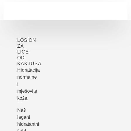
Skip to main content
LOSION
ZA
LICE
OD
KAKTUSA
Hidratacija
normalne
i
mješovite
kože.
Naš
lagani
hidratantni