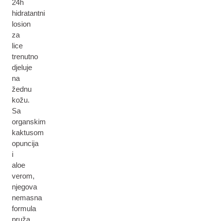
24h
hidratantni
losion
za
lice
trenutno
djeluje
na
žednu
kožu.
Sa
organskim
kaktusom
opuncija
i
aloe
verom,
njegova
nemasna
formula
pruža