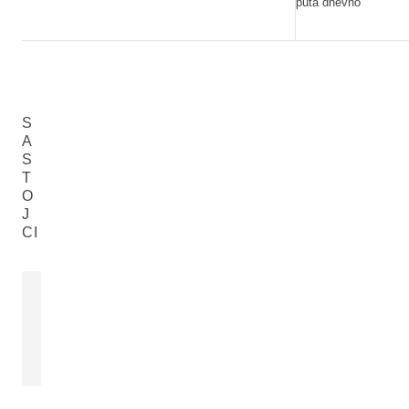
puta dnevno
S
A
S
T
O
J
CI
ALOJA VERA
EKSTRAKT
(RAZGRANA
Aloe Barbadensis Leaf Juice
Opuntia Ficus-
PROČITAJTE VIŠE
PROČITAJTE 