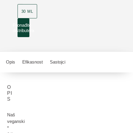
30 ML
Pronađite
distributera
Opis
Efikasnost
Sastojci
O
PI
S
Naš
veganski
*