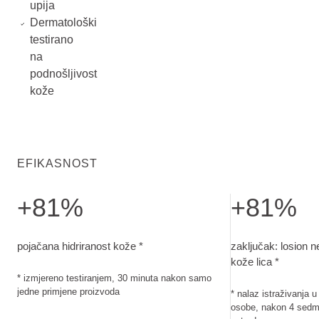
upija
Dermatološki
testirano
na
podnošljivost
kože
EFIKASNOST
+81%
+81%
pojačana hidriranost kože. izmjereno testiranjem, 30 minut
zaključak: losion
pojačana hidriranost kože *
zaključak: losion n
kože lica *
* izmjereno testiranjem, 30 minuta nakon samo
jedne primjene proizvoda
* nalaz istraživanja 
osobe, nakon 4 sedm