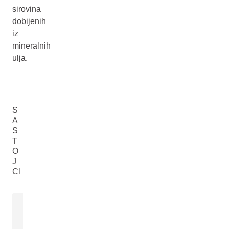
sirovina
dobijenih
iz
mineralnih
ulja.
S
A
S
T
O
J
CI
EKSTRAKT CVIJETA
PLANINSKE ARNIKE