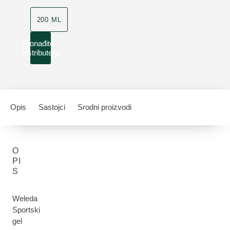
200 ML
Pronađite
distributera
Opis
Sastojci
Srodni proizvodi
O
PI
S
Weleda
Sportski
gel