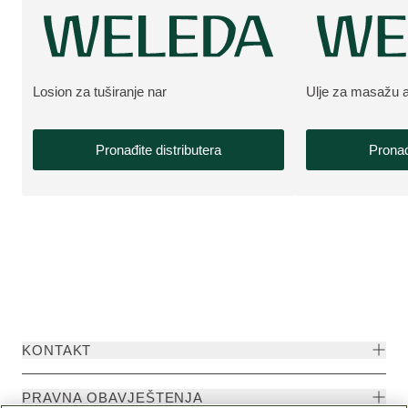
Losion za tuširanje nar
Ulje za masažu a
VIŠE O PROIZVODU:
VIŠE O PROIZV
Pronađite distributera
Pronađ
KONTAKT
PRAVNA OBAVJEŠTENJA