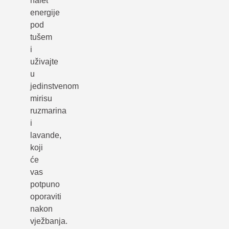
nalet
energije
pod
tušem
i
uživajte
u
jedinstvenom
mirisu
ruzmarina
i
lavande,
koji
će
vas
potpuno
oporaviti
nakon
vježbanja.