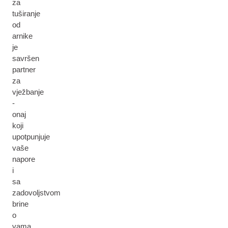
za
tuširanje
od
arnike
je
savršen
partner
za
vježbanje
-
onaj
koji
upotpunjuje
vaše
napore
i
sa
zadovoljstvom
brine
o
vama.