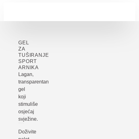
Skip to main content
GEL
ZA
TUŠIRANJE
SPORT
ARNIKA
Lagan,
transparentan
gel
koji
stimuliše
osjećaj
svježine.
Doživite