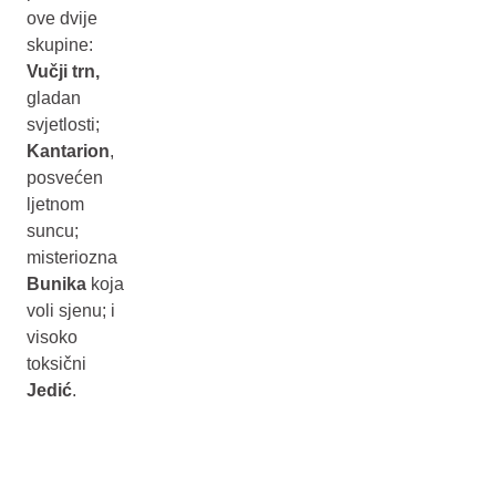
ove dvije
skupine:
Vučji trn,
gladan
svjetlosti;
Kantarion
,
posvećen
ljetnom
suncu;
misteriozna
Bunika
koja
voli sjenu; i
visoko
toksični
Jedić
.