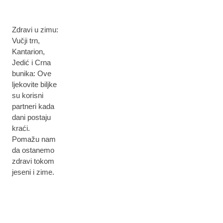
Zdravi u zimu:
Vučji trn,
Kantarion,
Jedić i Crna
bunika: Ove
ljekovite biljke
su korisni
partneri kada
dani postaju
kraći.
Pomažu nam
da ostanemo
zdravi tokom
jeseni i zime.