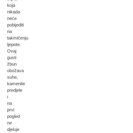
koja
nikada
neće
pobijediti
na
takmičenju
ljepote.
Ovaj
gusti
žbun
obožava
suhe,
kamenite
predjele
i
na
prvi
pogled
ne
djeluje