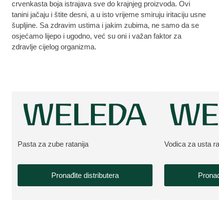
crvenkasta boja istrajava sve do krajnjeg proizvoda. Ovi
tanini jačaju i štite desni, a u isto vrijeme smiruju iritaciju usne
šupljine. Sa zdravim ustima i jakim zubima, ne samo da se
osjećamo lijepo i ugodno, već su oni i važan faktor za
zdravlje cijelog organizma.
Pasta za zube ratanija
Vodica za usta ra
VIŠE O PROIZVODU:
VIŠE O PROIZV
Pronađite distributera
Pronađ