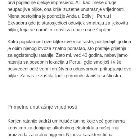
prvi pogled ne djeluje impresivno. Ali, kao i neke druge,
neupadljive biljke, ona krije izuzetne unutrašnje vrijednosti.
Njena postojbina je podnožje Anda u Boliviji, Peruu i
Ekvadoru gde je starosjedioci oduvijek smatraju za ljekovitu
biljku, koja se naročito koristi za upale usne šupljine.
Kako popularnost ove biljke sve više raste, posljednjih godina
je obim njenog izvoza znatno porastao, što postaje prijetnja
za egzistenciju ratanije. Zato mi, već 40 godina, nabavljamo
rataniju sa posebnih lokacija u Peruu, gdje smo još i više
posvećeni održivom i društveno odgovornom prikupljanju ove
biljke. Za nas je zaštita ljudi i prirodnih staništa suštinska.
Primjetne unutrašnje vrijednosti
Korijen ratanije sadrži umirujuće tanine koje već godinama
koristimo za dobijanje alkoholnog ekstrakta u našoj liniji
proizvoda za oralnu higijenu. Njihova karakteristična