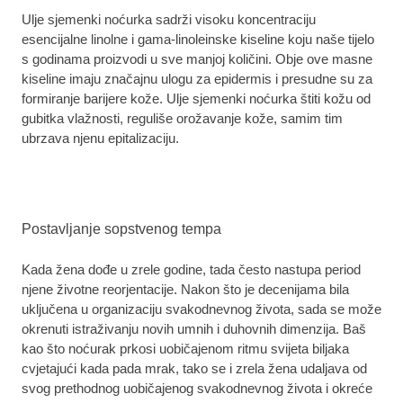
Ulje sjemenki noćurka sadrži visoku koncentraciju
esencijalne linolne i gama-linoleinske kiseline koju naše tijelo
s godinama proizvodi u sve manjoj količini. Obje ove masne
kiseline imaju značajnu ulogu za epidermis i presudne su za
formiranje barijere kože. Ulje sjemenki noćurka štiti kožu od
gubitka vlažnosti, reguliše orožavanje kože, samim tim
ubrzava njenu epitalizaciju.
Postavljanje sopstvenog tempa
Kada žena dođe u zrele godine, tada često nastupa period
njene životne reorjentacije. Nakon što je decenijama bila
uključena u organizaciju svakodnevnog života, sada se može
okrenuti istraživanju novih umnih i duhovnih dimenzija. Baš
kao što noćurak prkosi uobičajenom ritmu svijeta biljaka
cvjetajući kada pada mrak, tako se i zrela žena udaljava od
svog prethodnog uobičajenog svakodnevnog života i okreće