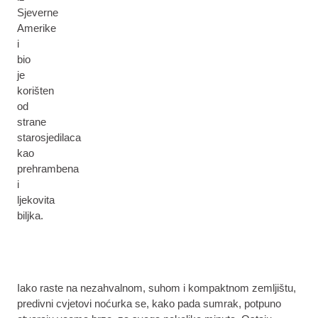
Sjeverne
Amerike
i
bio
je
korišten
od
strane
starosjedilaca
kao
prehrambena
i
ljekovita
biljka.
Iako raste na nezahvalnom, suhom i kompaktnom zemljištu,
predivni cvjetovi noćurka se, kako pada sumrak, potpuno