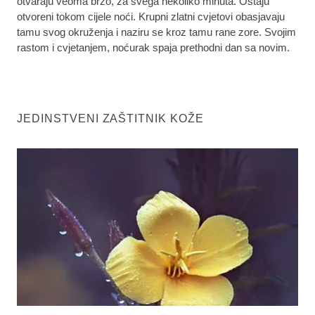
otvaraju veoma brzo, za svega nekoliko minuta. Ostaju
otvoreni tokom cijele noći. Krupni zlatni cvjetovi obasjavaju
tamu svog okruženja i naziru se kroz tamu rane zore. Svojim
rastom i cvjetanjem, noćurak spaja prethodni dan sa novim.
JEDINSTVENI ZAŠTITNIK KOŽE