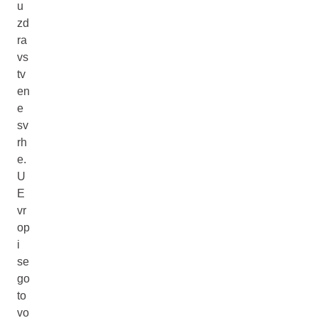
u
zd
ra
vs
tv
en
e
sv
rh
e.
U
E
vr
op
i
se
go
to
vo