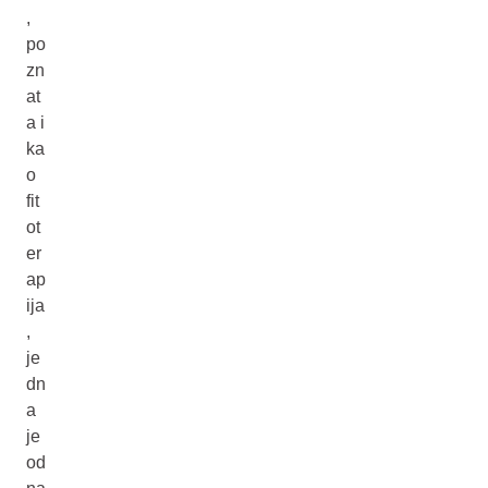
,
po
zn
at
a i
ka
o
fit
ot
er
ap
ija
,
je
dn
a
je
od