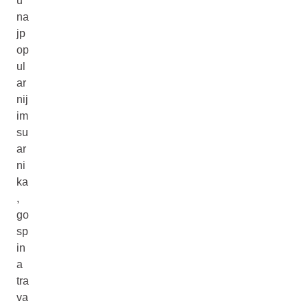
u
na
jp
op
ul
ar
nij
im
su
ar
ni
ka
,
go
sp
in
a
tra
va