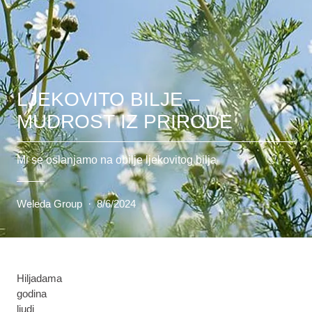
LJEKOVITO BILJE –
MUDROST IZ PRIRODE
Mi se oslanjamo na obilje ljekovitog bilja
Weleda Group
·
8/6/2024
Hiljadama
godina
ljudi