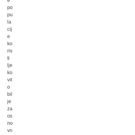
e
po
pu
la
cij
e
ko
ris
ti
lje
ko
vit
o
bil
je
za
os
no
vn