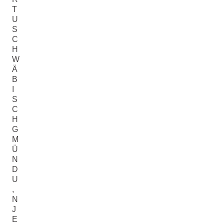
T
U
S
C
H
W
Ä
B
I
S
C
H
G
M
Ü
N
D
U
,
N
J
E