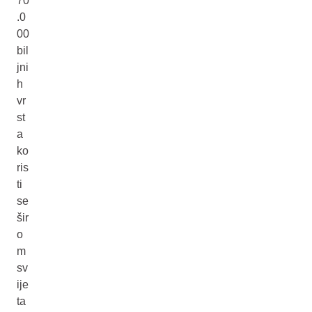
70
.0
00
bil
jni
h
vr
st
a
ko
ris
ti
se
šir
o
m
sv
ije
ta