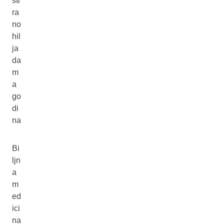
sti
ra
no
hil
ja
da
m
a
go
di
na
Bi
ljn
a
m
ed
ici
na