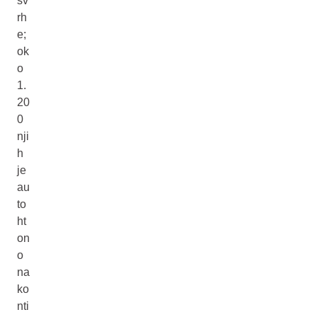
sv
rh
e;
ok
o
1.
20
0
nji
h
je
au
to
ht
on
o
na
ko
nti