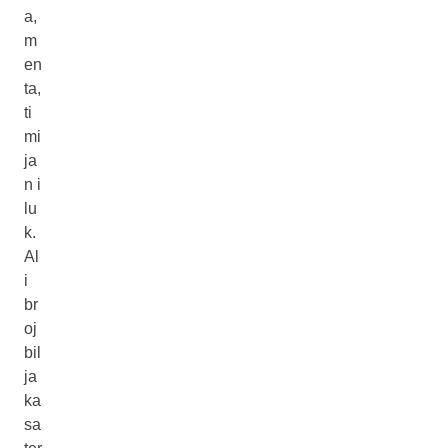
a,
m
en
ta,
ti
mi
ja
n i
lu
k.
Al
i
br
oj
bil
ja
ka
sa