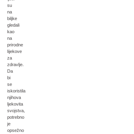
su
na
biljke
gledali
kao
na
prirodne
lijekove
za
zdravlje.
Da
bi
se
iskoristila
njihova
ljekovita
svojstva,
potrebno
je
opsežno