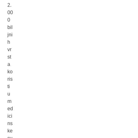
2.
00
0
bil
jni
h
vr
st
a
ko
ris
ti
u
m
ed
ici
ns
ke