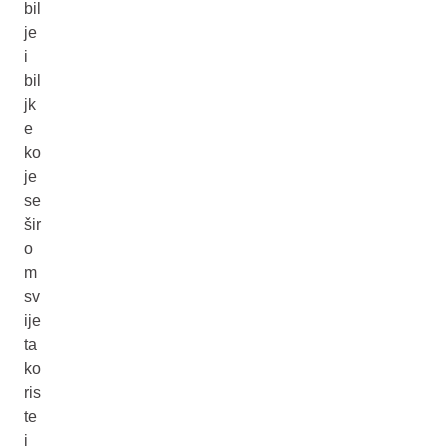
bil
je
i
bil
jk
e
ko
je
se
šir
o
m
sv
ije
ta
ko
ris
te
i