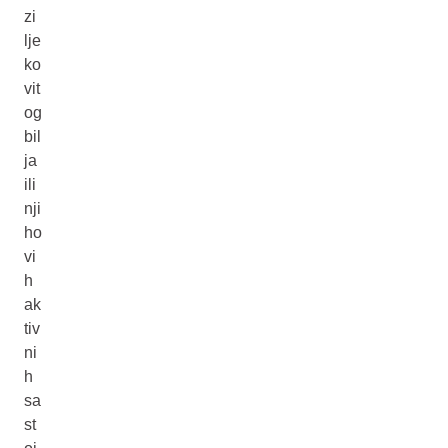
zi
lje
ko
vit
og
bil
ja
ili
nji
ho
vi
h
ak
tiv
ni
h
sa
st