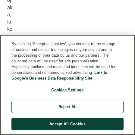
oj
ak
a,
ia
ko
se
cij
By clicking ‘Accept all cookies’, you consent to the storage
of cookies and similar technologies on your device and to
el
the processing of your data by us and our partners. The
a
collected data will be used for ads personalization.
bil
Especially cookies and mobile ad identifiers will be used for
jk
personalized and non-personalized advertising.
Link to
Google's Business Data Responsibility Site
a
rij
Cookies Settings
et
ko
Reject All
ko
ris
ti.
Accept All Cookies
U