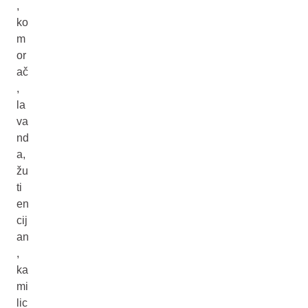
,
ko
m
or
ač
,
la
va
nd
a,
žu
ti
en
cij
an
,
ka
mi
lic