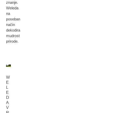
znanje.
Weleda
na
poseban
način
dekodira
mudrost
prirode.
W
E
L
E
D
A
V
R