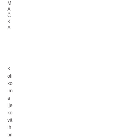
M
A
Č
K
A
K
oli
ko
im
a
lje
ko
vit
ih
bil