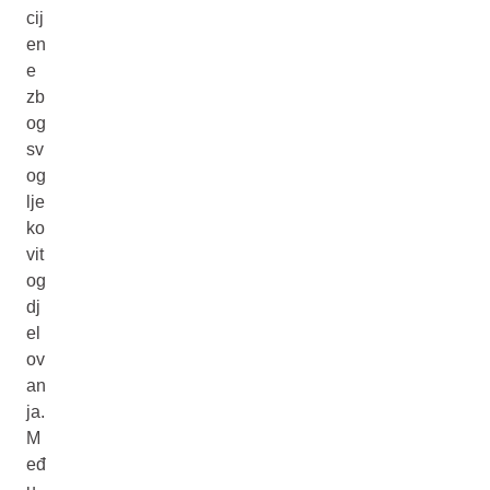
cij
en
e
zb
og
sv
og
lje
ko
vit
og
dj
el
ov
an
ja.
M
eđ