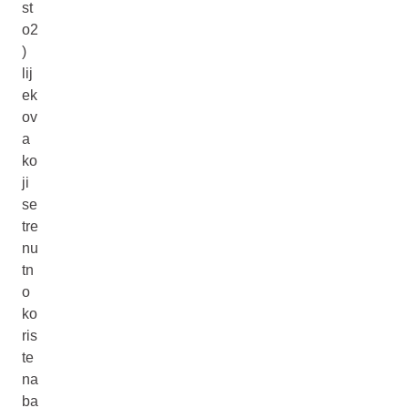
st
o2
)
lij
ek
ov
a
ko
ji
se
tre
nu
tn
o
ko
ris
te
na
ba