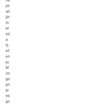
na
jst
ari
jih
m
et
od
a
lij
eč
en
ja.
M
no
go
pri
je
ne
go