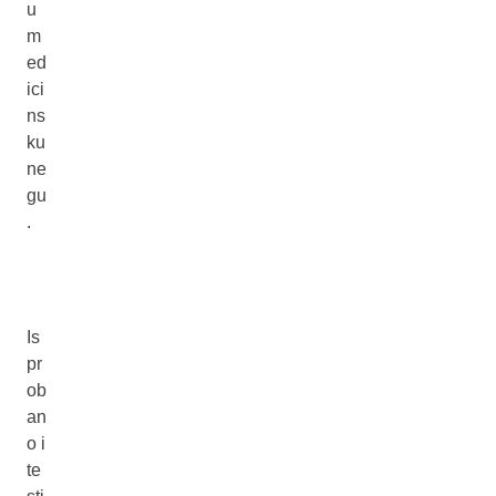
u
m
ed
ici
ns
ku
ne
gu
.
Is
pr
ob
an
o i
te