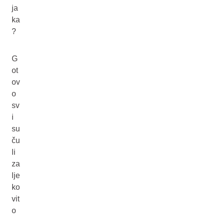
ja
ka
?
G
ot
ov
o
sv
i
su
ču
li
za
lje
ko
vit
o