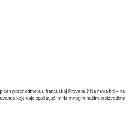
Tipičan prizor odmora u francuskoj Provansi? Ne mora biti – na
e lavande koje daje opuštajući miris mnogim našim proizvodima.