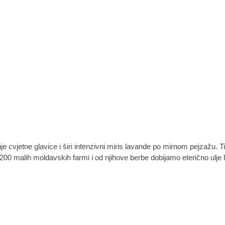
je cvjetne glavice i širi intenzivni miris lavande po mirnom pejzažu. 
200 malih moldavskih farmi i od njihove berbe dobijamo eterično ulj