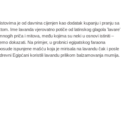
stovima je od davnina cijenjen kao dodatak kupanju i pranju sa
tom. Ime lavanda vjerovatno potiče od latinskog glagola 'lavare'
 mnogih priča i mitova, među kojima su neki u osnovi istiniti –
o dokazati. Na primjer, u grobnici egipatskog faraona
sude ispunjene mašću koja je mirisala na lavandu čak i posle
revni Egipćani koristili lavandu prilikom balzamovanja mumija.