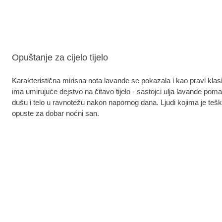
Opuštanje za cijelo tijelo
Karakteristična mirisna nota lavande se pokazala i kao pravi klasi
ima umirujuće dejstvo na čitavo tijelo - sastojci ulja lavande pom
dušu i telo u ravnotežu nakon napornog dana. Ljudi kojima je tešk
opuste za dobar noćni san.