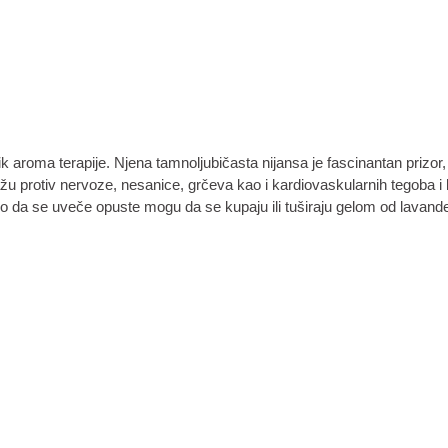
k aroma terapije. Njena tamnoljubičasta nijansa je fascinantan prizor,
ažu protiv nervoze, nesanice, grčeva kao i kardiovaskularnih tegoba i 
o da se uveče opuste mogu da se kupaju ili tuširaju gelom od lavande i