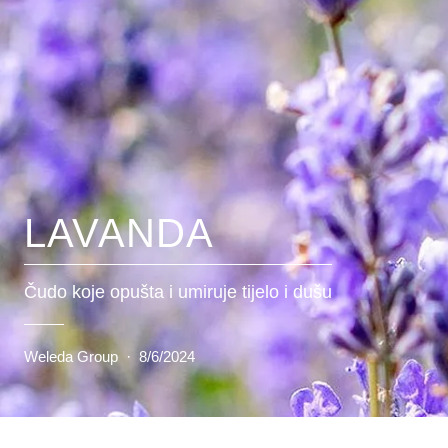
LAVANDA
Čudo koje opušta i umiruje tijelo i dušu
Weleda Group
·
8/6/2024