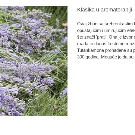
Klasika u aromaterapiji
Ovaj žbun sa srebrenkastim li
opuštajućim i umirujućim efek
što znači 'prati'. Ona je izvor
mada to danas često ne možem
Tutankamona pronađene su po
300 godina. Moguće je da su d