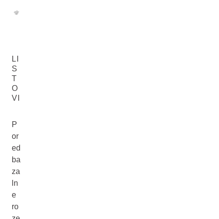
LI
S
T
O
VI
P
or
ed
ba
za
ln
e
ro
ze