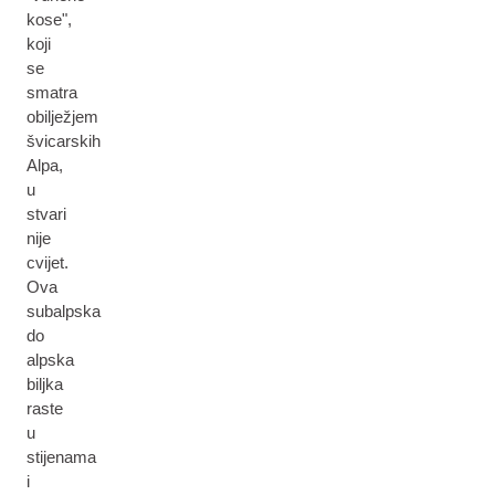
kose",
koji
se
smatra
obilježjem
švicarskih
Alpa,
u
stvari
nije
cvijet.
Ova
subalpska
do
alpska
biljka
raste
u
stijenama
i