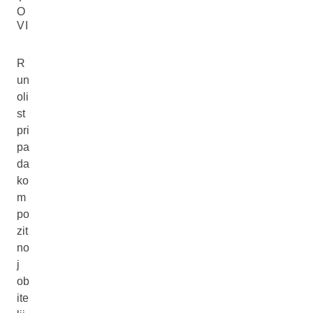
O
VI
R
un
oli
st
pri
pa
da
ko
m
po
zit
no
j
ob
ite