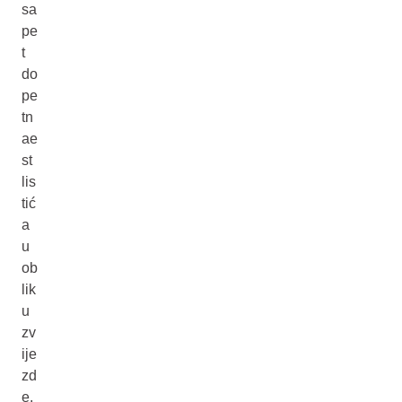
sa
pe
t
do
pe
tn
ae
st
lis
tić
a
u
ob
lik
u
zv
ije
zd
e.