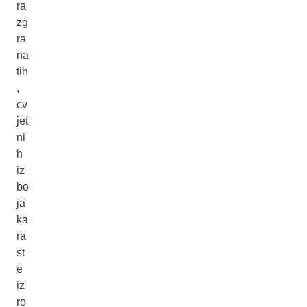
ra
zg
ra
na
tih
,
cv
jet
ni
h
iz
bo
ja
ka
ra
st
e
iz
ro