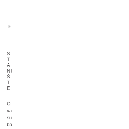
S
T
A
NI
Š
T
E
O
va
su
ba