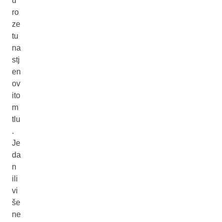
u
ro
ze
tu
na
stj
en
ov
ito
m
tlu
.
Je
da
n
ili
vi
še
ne