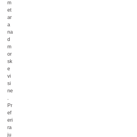
m
et
ar
a
na
d
m
or
sk
e
vi
si
ne
.
Pr
ef
eri
ra
ju