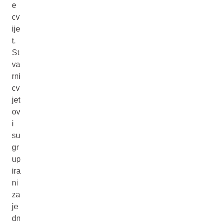
e
cv
ije
t.
St
va
rni
cv
jet
ov
i
su
gr
up
ira
ni
za
je
dn