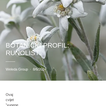
BOTANIČKI PROFIL:
RUNOLIST
Weleda Group
·
8/6/2024
Ovaj
cvijet
"vunene