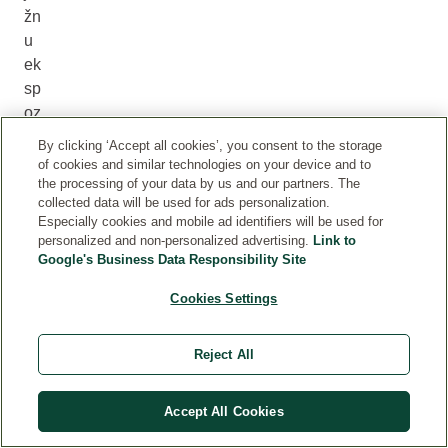
žn
u
ek
sp
oz
ici
By clicking ‘Accept all cookies’, you consent to the storage
ju.
of cookies and similar technologies on your device and to
the processing of your data by us and our partners. The
R
collected data will be used for ads personalization.
un
Especially cookies and mobile ad identifiers will be used for
oli
personalized and non-personalized advertising.
Link to
st
Google's Business Data Responsibility Site
je
Cookies Settings
str
og
o
Reject All
za
šti
Accept All Cookies
će