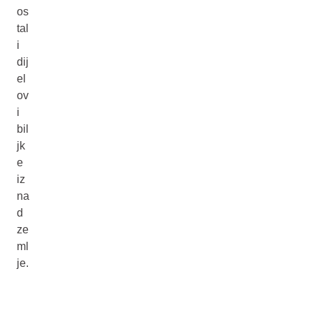
os
tal
i
dij
el
ov
i
bil
jk
e
iz
na
d
ze
ml
je.