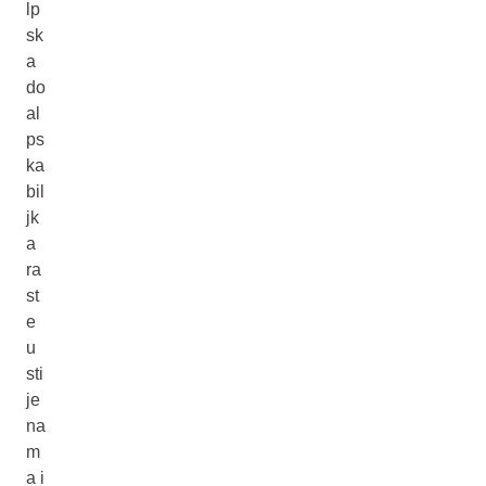
lp
sk
a
do
al
ps
ka
bil
jk
a
ra
st
e
u
sti
je
na
m
a i