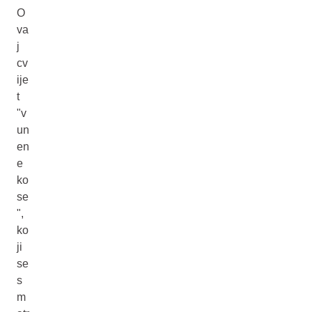
O
va
j
cv
ije
t
"v
un
en
e
ko
se
",
ko
ji
se
s
m