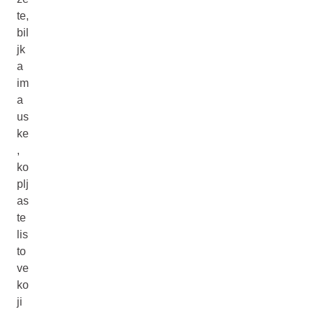
te,
bil
jk
a
im
a
us
ke
,
ko
plj
as
te
lis
to
ve
ko
ji