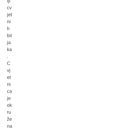
lji
cv
jet
ni
h
bil
ja
ka
.
C
vj
et
ni
ca
je
ok
ru
že
na