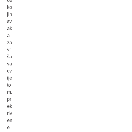
od
ko
jih
sv
ak
a
za
vr
ša
va
cv
ije
to
m,
pr
ek
riv
en
e