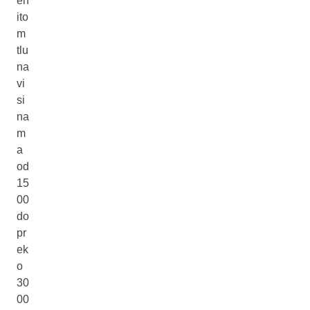
en
ito
m
tlu
na
vi
si
na
m
a
od
15
00
do
pr
ek
o
30
00