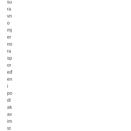
su
ra
vn
o
mj
er
no
ra
sp
or
eđ
en
i
po
dl
ak
av
im
st