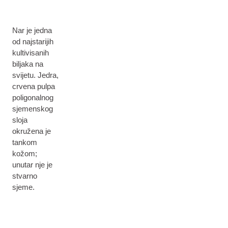
Nar je jedna
od najstarijih
kultivisanih
biljaka na
svijetu. Jedra,
crvena pulpa
poligonalnog
sjemenskog
sloja
okružena je
tankom
kožom;
unutar nje je
stvarno
sjeme.