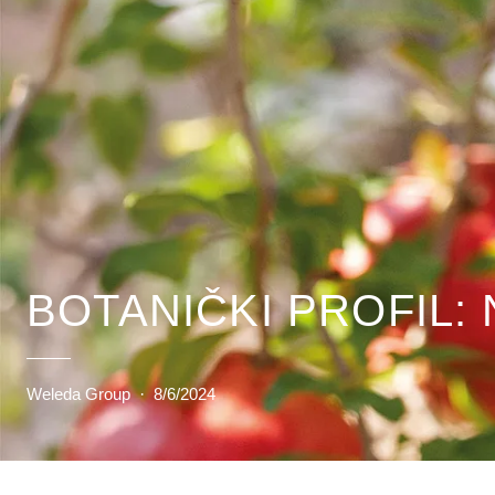
BOTANIČKI PROFIL:
Weleda Group
·
8/6/2024