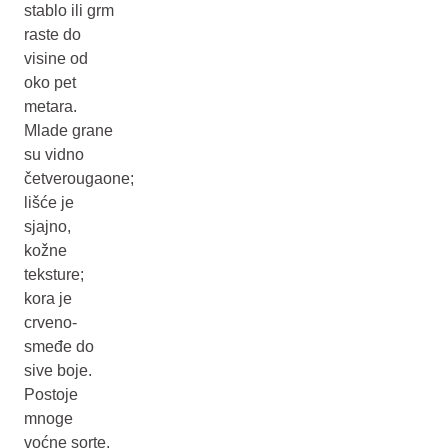
stablo ili grm
raste do
visine od
oko pet
metara.
Mlade grane
su vidno
četverougaone;
lišće je
sjajno,
kožne
teksture;
kora je
crveno-
smeđe do
sive boje.
Postoje
mnoge
voćne sorte,