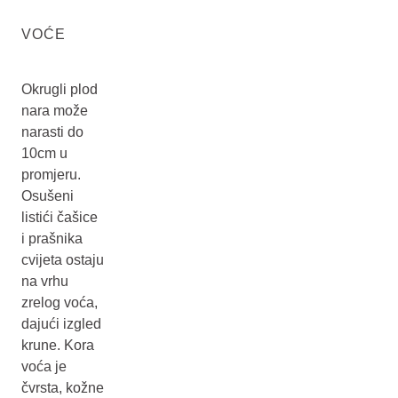
VOĆE
Okrugli plod
nara može
narasti do
10cm u
promjeru.
Osušeni
listići čašice
i prašnika
cvijeta ostaju
na vrhu
zrelog voća,
dajući izgled
krune. Kora
voća je
čvrsta, kožne