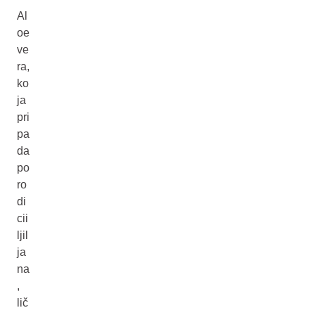
Al
oe
ve
ra,
ko
ja
pri
pa
da
po
ro
di
cii
ljil
ja
na
,
lič