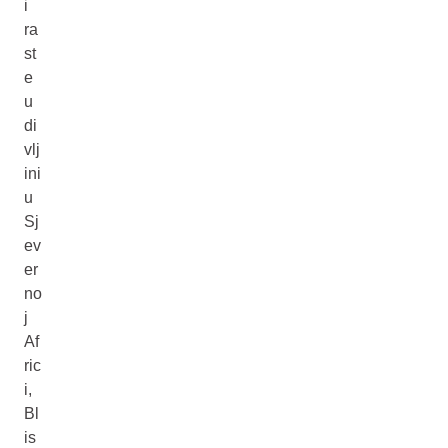
i
ra
st
e
u
di
vlj
ini
u
Sj
ev
er
no
j
Af
ric
i,
Bl
is