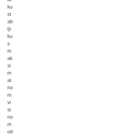
ku
st
ab
lji
ku
s
m
ak
si
m
al
no
m
vi
si
no
m
od