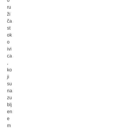
o
ru
ži
ča
st
ok
o
ivi
ca
,
ko
ji
su
na
zu
blj
en
e
m