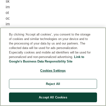
sk
im
ot
oc
im
a i
By clicking ‘Accept all cookies’, you consent to the storage
Sr
of cookies and similar technologies on your device and to
ed
the processing of your data by us and our partners. The
nj
collected data will be used for ads personalization.
oj
Especially cookies and mobile ad identifiers will be used for
personalized and non-personalized advertising.
Link to
i
Google's Business Data Responsibility Site
Ju
žn
Cookies Settings
oj
A
Reject All
m
eri
Accept All Cookies
ci.