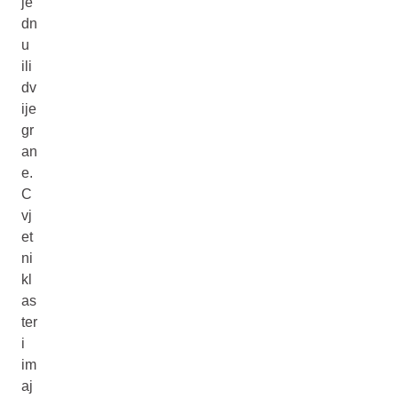
je
dn
u
ili
dv
ije
gr
an
e.
C
vj
et
ni
kl
as
ter
i
im
aj