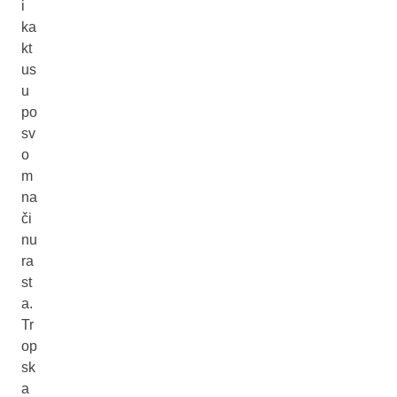
i
ka
kt
us
u
po
sv
o
m
na
či
nu
ra
st
a.
Tr
op
sk
a