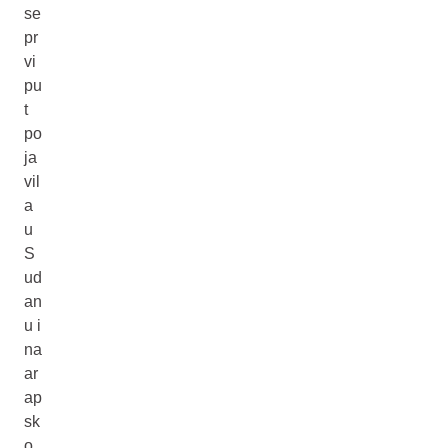
se
pr
vi
pu
t
po
ja
vil
a
u
S
ud
an
u i
na
ar
ap
sk
o