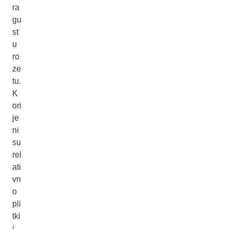
ra
gu
st
u
ro
ze
tu.
K
ori
je
ni
su
rel
ati
vn
o
pli
tki
i