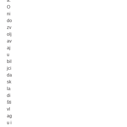
a.
O
ni
do
zv
olj
av
aj
u
bil
jci
da
sk
la
di
šti
vl
ag
u i