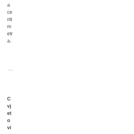
a
ce
nti
m
etr
a.
C
vj
et
o
vi