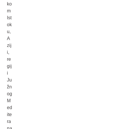
ko
m
Ist
ok
u,
A
zij
i,
re
gij
i
Ju
žn
og
M
ed
ite
ra
na