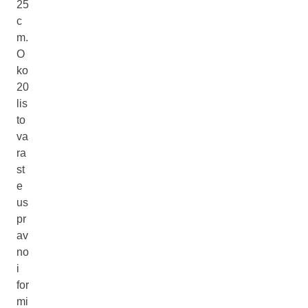
25
c
m.
O
ko
20
lis
to
va
ra
st
e
us
pr
av
no
i
for
mi