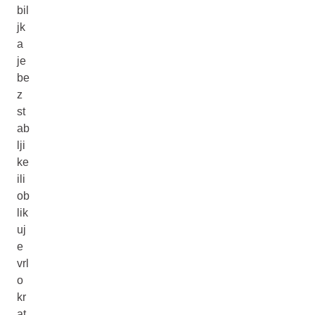
bil
jk
a
je
be
z
st
ab
lji
ke
ili
ob
lik
uj
e
vrl
o
kr
at