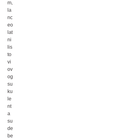
m,
la
nc
eo
lat
ni
lis
to
vi
ov
og
su
ku
le
nt
a
su
de
be