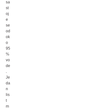
sa
st
oj
e
se
od
ok
o
95
%
vo
de
.
Je
da
n
lis
t
m