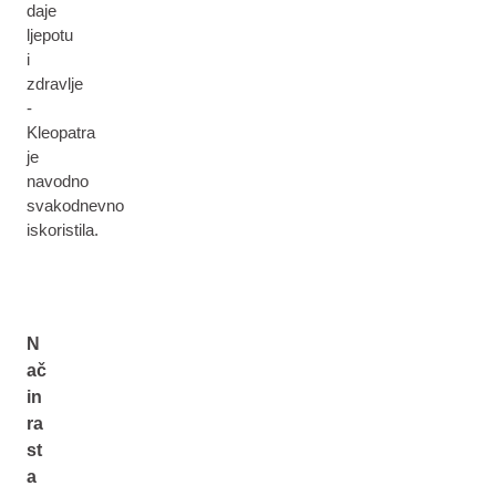
daje
ljepotu
i
zdravlje
-
Kleopatra
je
navodno
svakodnevno
iskoristila.
N
ač
in
ra
st
a