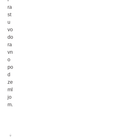
ra
st
u
vo
do
ra
vn
o
po
d
ze
ml
jo
m.