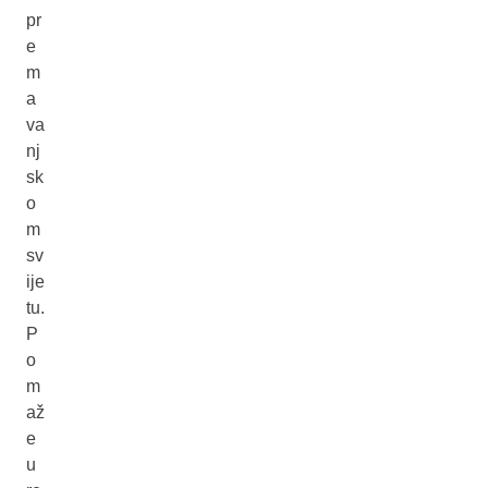
pr
e
m
a
va
nj
sk
o
m
sv
ije
tu.
P
o
m
až
e
u