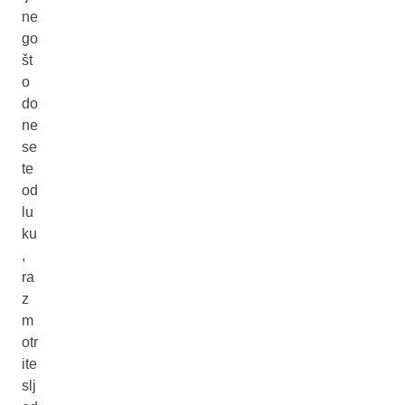
ne
go
št
o
do
ne
se
te
od
lu
ku
,
ra
z
m
otr
ite
slj