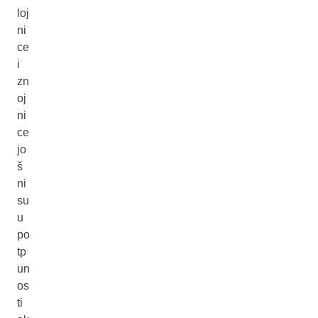
loj
ni
ce
i
zn
oj
ni
ce
jo
š
ni
su
u
po
tp
un
os
ti