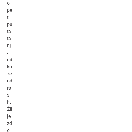
o
pe
t
pu
ta
ta
nj
a
od
ko
že
od
ra
sli
h.
Žli
je
zd
e