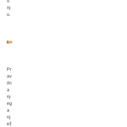
u
nj
u.
Pr
av
iln
a
nj
eg
a
nj
ež