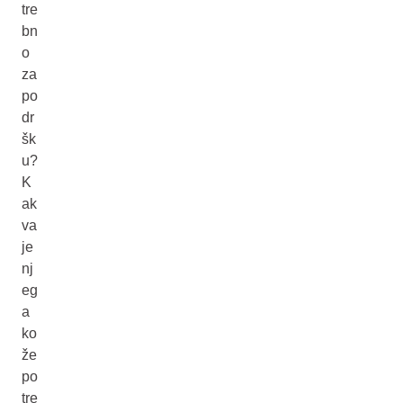
tre
bn
o
za
po
dr
šk
u?
K
ak
va
je
nj
eg
a
ko
že
po
tre