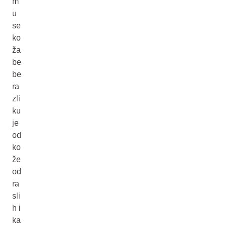
m
u
se
ko
ža
be
be
ra
zli
ku
je
od
ko
že
od
ra
sli
h i
ka