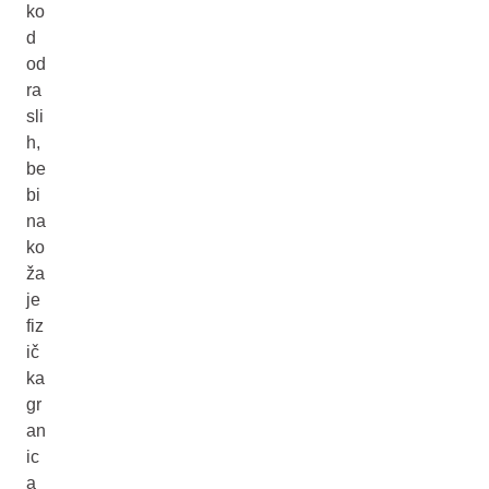
ko
d
od
ra
sli
h,
be
bi
na
ko
ža
je
fiz
ič
ka
gr
an
ic
a