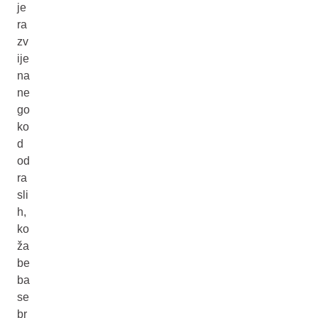
je
ra
zv
ije
na
ne
go
ko
d
od
ra
sli
h,
ko
ža
be
ba
se
br