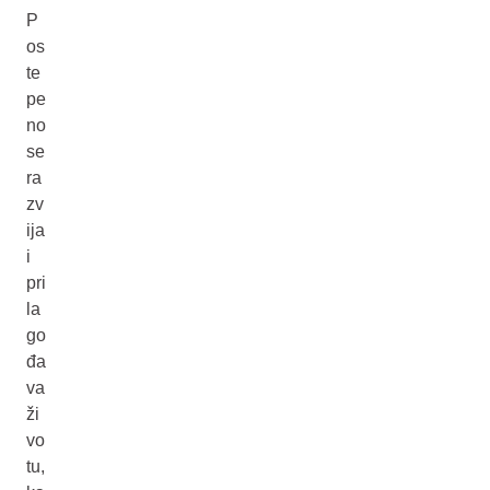
P
os
te
pe
no
se
ra
zv
ija
i
pri
la
go
đa
va
ži
vo
tu,