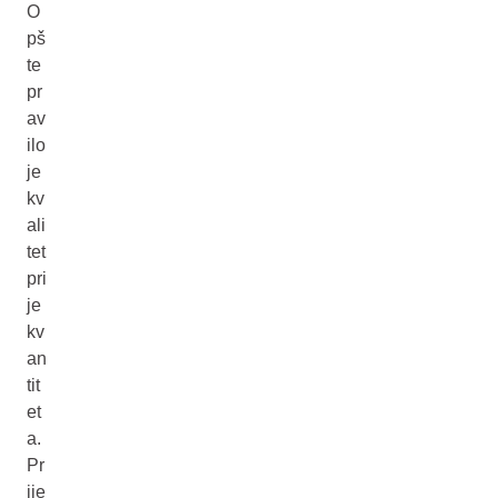
O
pš
te
pr
av
ilo
je
kv
ali
tet
pri
je
kv
an
tit
et
a.
Pr
ije