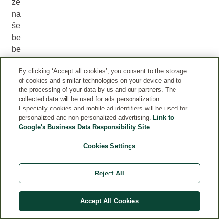
že
na
še
be
be
,
By clicking ‘Accept all cookies’, you consent to the storage
po
of cookies and similar technologies on your device and to
m
the processing of your data by us and our partners. The
až
collected data will be used for ads personalization.
e
Especially cookies and mobile ad identifiers will be used for
personalized and non-personalized advertising.
Link to
m
Google's Business Data Responsibility Site
o
u
Cookies Settings
ja
ča
Reject All
nj
u
nj
Accept All Cookies
en