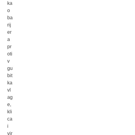
ka
o
ba
rij
er
a
pr
oti
v
gu
bit
ka
vl
ag
e,
kli
ca
i
vir