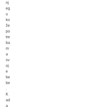
nj
eg
u
ko
že
po
tre
ba
m
a
sv
oj
e
be
be
.
K
ad
a