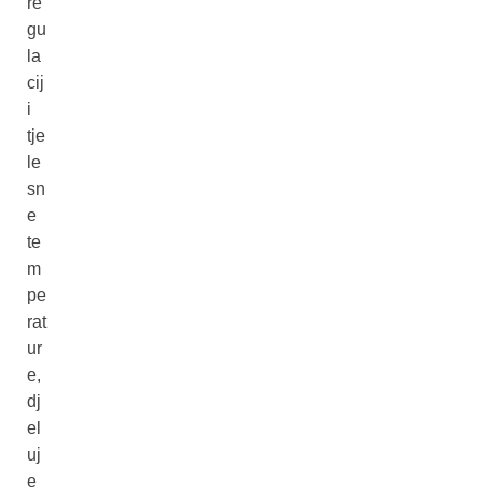
re
gu
la
cij
i
tje
le
sn
e
te
m
pe
rat
ur
e,
dj
el
uj
e