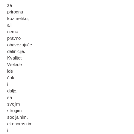
za
prirodnu
kozmetiku,
ali
nema
pravno
obavezujuće
definicije.
Kvalitet
Welede
ide
čak
i
dalje,
sa
svojim
strogim
socijalnim,
ekonomskim
i