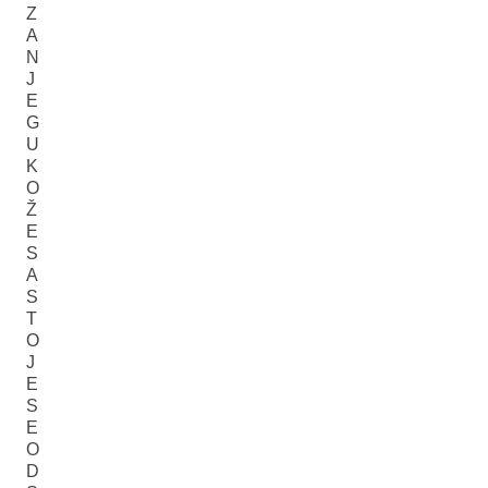
Z
A
N
J
E
G
U
K
O
Ž
E
S
A
S
T
O
J
E
S
E
O
D