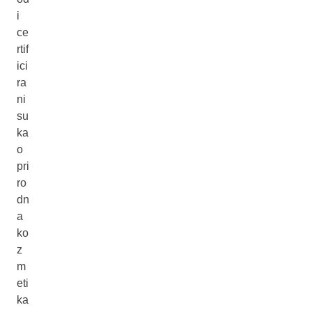
i
ce
rtif
ici
ra
ni
su
ka
o
pri
ro
dn
a
ko
z
m
eti
ka