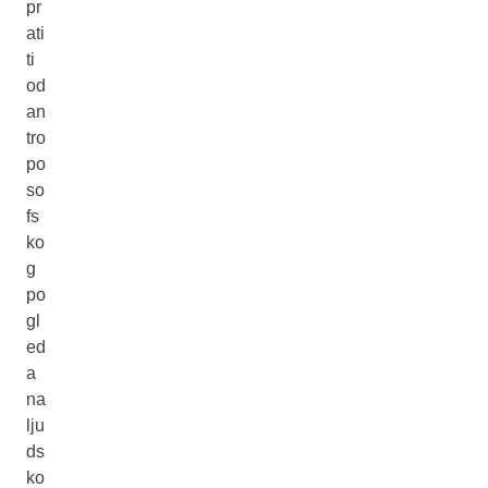
pr
ati
ti
od
an
tro
po
so
fs
ko
g
po
gl
ed
a
na
lju
ds
ko