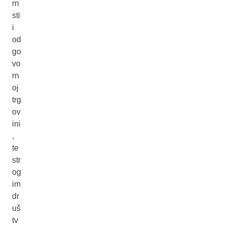
rn
sti
i
od
go
vo
rn
oj
trg
ov
ini
,
te
str
og
im
dr
uš
tv