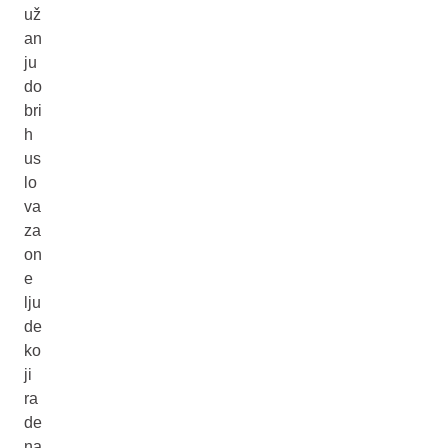
už
an
ju
do
bri
h
us
lo
va
za
on
e
lju
de
ko
ji
ra
de
na