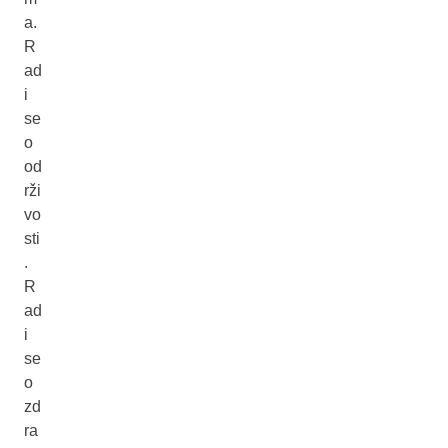
a.
R
ad
i
se
o
od
rži
vo
sti
.
R
ad
i
se
o
zd
ra