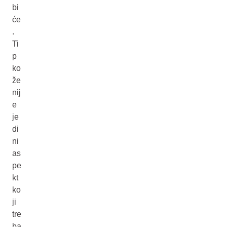
bi
će
.
Ti
p
ko
že
nij
e
je
di
ni
as
pe
kt
ko
ji
tre
ba