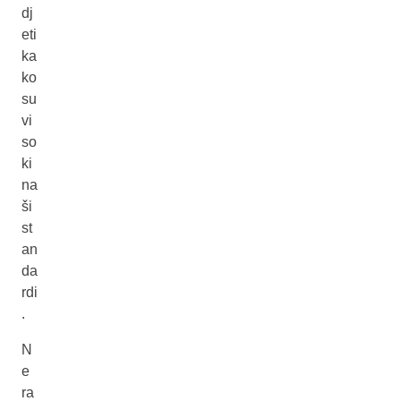
dj
eti
ka
ko
su
vi
so
ki
na
ši
st
an
da
rdi
.
N
e
ra