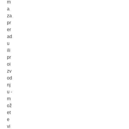
m
a
za
pr
er
ad
u
ili
pr
oi
zv
od
nj
u -
m
ož
et
e
vi