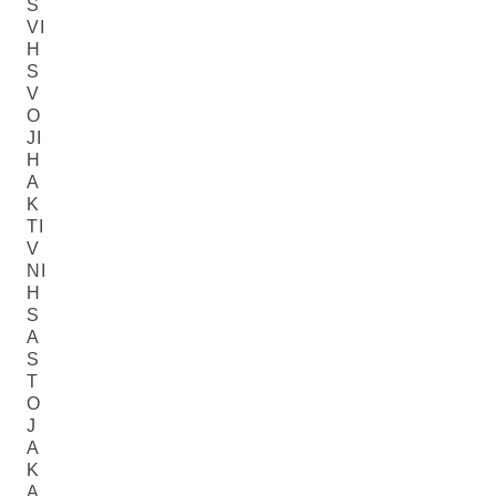
S
VI
H
S
V
O
JI
H
A
K
TI
V
NI
H
S
A
S
T
O
J
A
K
A