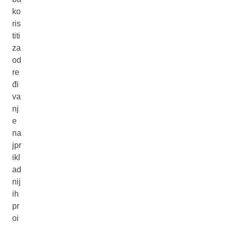
ko
ris
titi
za
od
re
đi
va
nj
e
na
jpr
ikl
ad
nij
ih
pr
oi