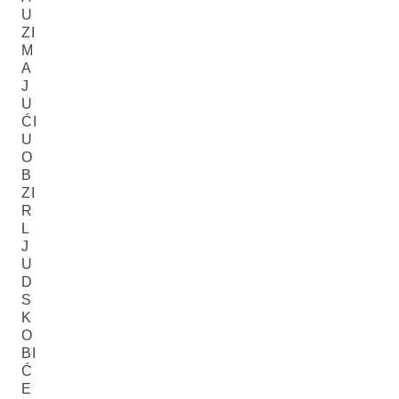
U
ZI
M
A
J
U
ĆI
U
O
B
ZI
R
L
J
U
D
S
K
O
BI
Ć
E