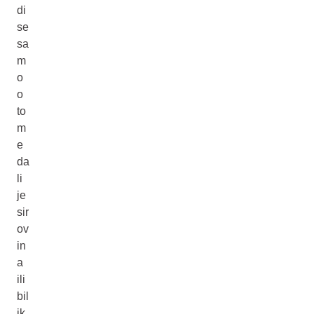
di
se
sa
m
o
o
to
m
e
da
li
je
sir
ov
in
a
ili
bil
jk