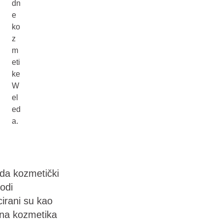
dn
e
ko
z
m
eti
ke
W
el
ed
a.
da kozmetički
odi
icirani su kao
dna kozmetika