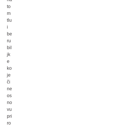
to
m
tlu
i
be
ru
bil
jk
e
ko
je
či
ne
os
no
vu
pri
ro