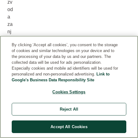
zv
od
a
za
nj
eg
By clicking ‘Accept all cookies’, you consent to the storage
u
of cookies and similar technologies on your device and to
ko
the processing of your data by us and our partners. The
že
collected data will be used for ads personalization.
.
Especially cookies and mobile ad identifiers will be used for
personalized and non-personalized advertising.
Link to
N
Google's Business Data Responsibility Site
aš
i
Cookies Settings
pr
oi
Reject All
zv
od
Accept All Cookies
i
za