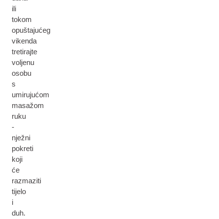
ili
tokom
opuštajućeg
vikenda
tretirajte
voljenu
osobu
s
umirujućom
masažom
ruku
-
nježni
pokreti
koji
će
razmaziti
tijelo
i
duh.