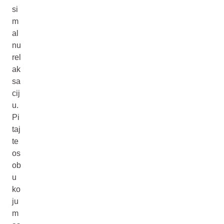
si
m
al
nu
rel
ak
sa
cij
u.
Pi
taj
te
os
ob
u
ko
ju
m