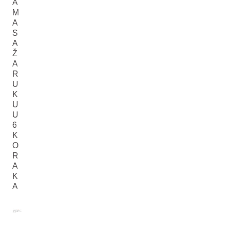
A
M
A
S
A
Ž
A
R
U
K
U
U
6
K
O
R
A
K
A