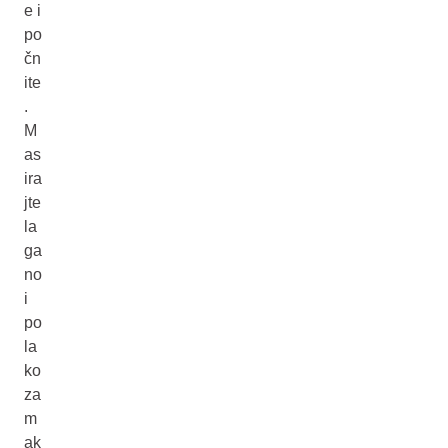
e i
po
čn
ite
.
M
as
ira
jte
la
ga
no
i
po
la
ko
za
m
ak