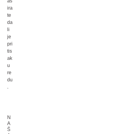
as
ira
te
da
li
je
pri
tis
ak
u
re
du
.
N
A
Š