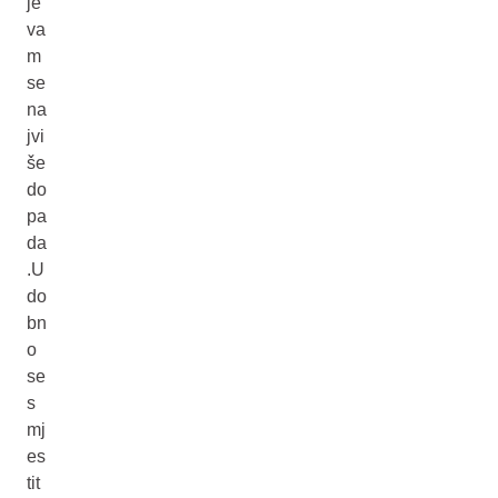
je
va
m
se
na
jvi
še
do
pa
da
.U
do
bn
o
se
s
mj
es
tit