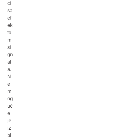
ci
sa
ef
ek
to
m
si
gn
al
a.
N
e
m
og
uć
e
je
iz
bj