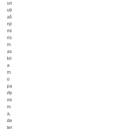
un
utr
aš
nji
mi
ris
m
as
kir
a
m
o
pa
rfe
mi
m
a,
de
ter