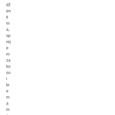
dž
en
ti
m
a,
sp
rej
e
m
za
ko
su
i
kr
e
m
a
m