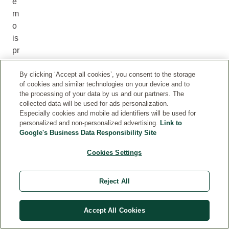
e
m
o
is
pr
av
no
By clicking ‘Accept all cookies’, you consent to the storage
of cookies and similar technologies on your device and to
kl
the processing of your data by us and our partners. The
as
collected data will be used for ads personalization.
ifi
Especially cookies and mobile ad identifiers will be used for
personalized and non-personalized advertising.
Link to
ko
Google's Business Data Responsibility Site
va
ti
Cookies Settings
po
te
Reject All
nc
ija
ln
Accept All Cookies
og