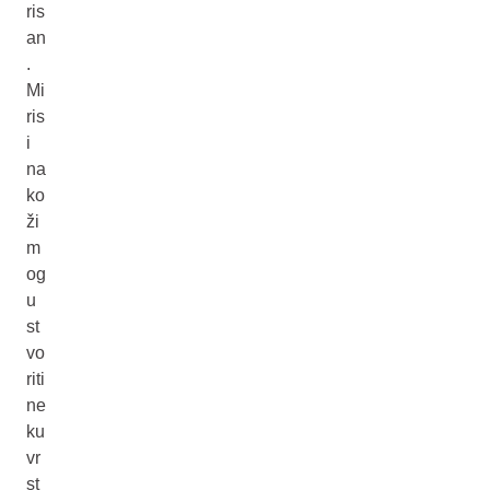
ris
an
.
Mi
ris
i
na
ko
ži
m
og
u
st
vo
riti
ne
ku
vr
st