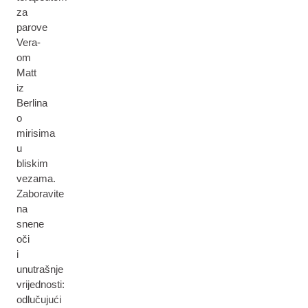
za
parove
Vera-
om
Matt
iz
Berlina
o
mirisima
u
bliskim
vezama.
Zaboravite
na
snene
oči
i
unutrašnje
vrijednosti:
odlučujući