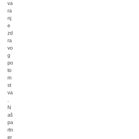
va
ra
nj
e
zd
ra
vo
g
po
to
m
st
va
.
N
aš
pa
rtn
er