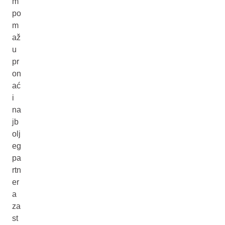
m
po
m
až
u
pr
on
ać
i
na
jb
olj
eg
pa
rtn
er
a
za
st