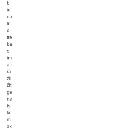
bi
id
ea
ln
o
tre
ba
o
im
ati
ra
zli
čit
ge
ne
ts
ki
m
ak