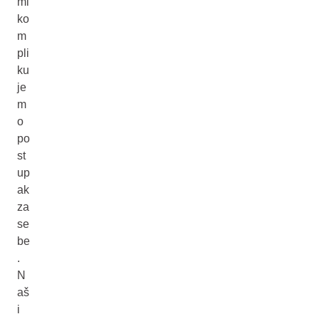
mi
ko
m
pli
ku
je
m
o
po
st
up
ak
za
se
be
.
N
aš
i