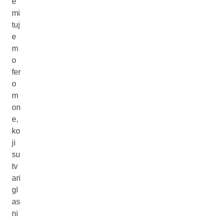
e
mi
tuj
e
m
o
fer
o
m
on
e,
ko
ji
su
tv
ari
gl
as
ni