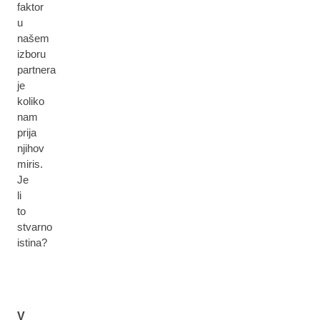
faktor
u
našem
izboru
partnera
je
koliko
nam
prija
njihov
miris.
Je
li
to
stvarno
istina?
V