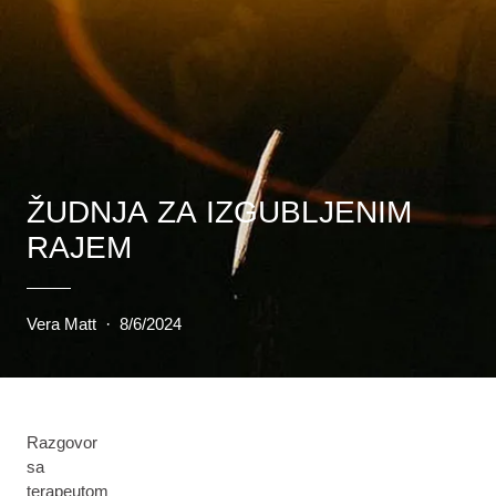
ŽUDNJA ZA IZGUBLJENIM
RAJEM
Vera Matt
·
8/6/2024
Razgovor
sa
terapeutom