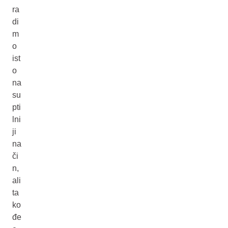
ra
di
m
o
ist
o
na
su
pti
lni
ji
na
či
n,
ali
ta
ko
đe