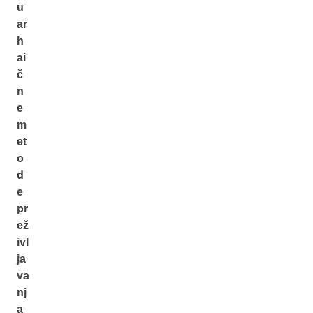
u
ar
h
ai
č
n
e
m
et
o
d
e
pr
ež
ivl
ja
va
nj
a