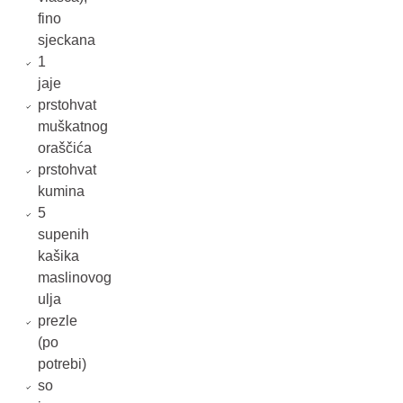
fino
sjeckana
1
jaje
prstohvat
muškatnog
oraščića
prstohvat
kumina
5
supenih
kašika
maslinovog
ulja
prezle
(po
potrebi)
so