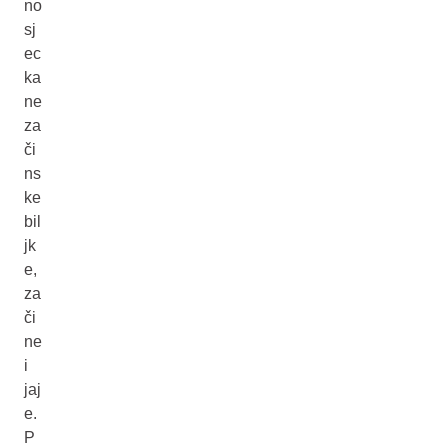
no
sj
ec
ka
ne
za
či
ns
ke
bil
jk
e,
za
či
ne
i
jaj
e.
P