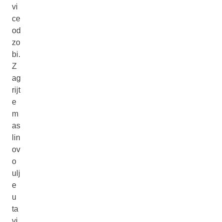
vi
ce
od
zo
bi.
Z
ag
rijt
e
m
as
lin
ov
o
ulj
e
u
ta
vi.