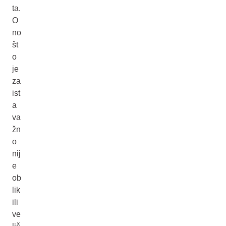
ta.
O
no
št
o
je
za
ist
a
va
žn
o
nij
e
ob
lik
ili
ve