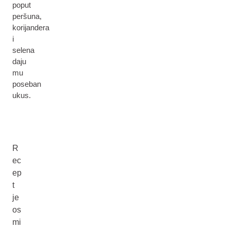
poput
peršuna,
korijandera
i
selena
daju
mu
poseban
ukus.
R
ec
ep
t
je
os
mi