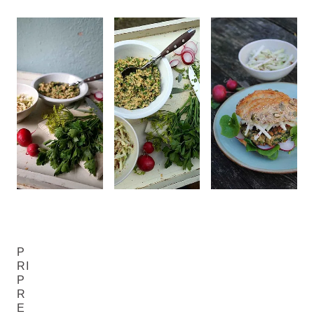
P
RI
P
R
E