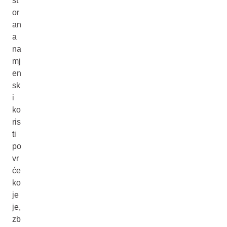
st
or
an
a
na
mj
en
sk
i
ko
ris
ti
po
vr
će
ko
je
je,
zb