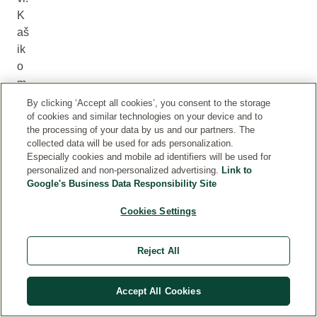
K
aš
ik
o
m
od
By clicking ‘Accept all cookies’, you consent to the storage
va
of cookies and similar technologies on your device and to
the processing of your data by us and our partners. The
jaj
collected data will be used for ads personalization.
te
Especially cookies and mobile ad identifiers will be used for
s
personalized and non-personalized advertising.
Link to
Google's Business Data Responsibility Site
mj
es
Cookies Settings
u
u
Reject All
dv
ije
ve
Accept All Cookies
će