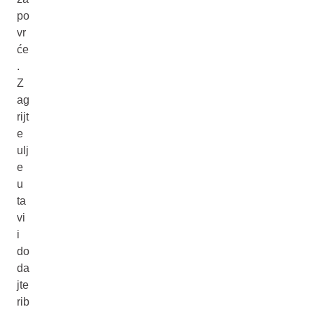
po
vr
će
.
Z
ag
rijt
e
ulj
e
u
ta
vi
i
do
da
jte
rib