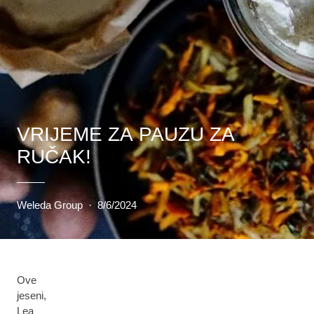
VRIJEME ZA PAUZU ZA
RUČAK!
Weleda Group
·
8/6/2024
Ove
jeseni,
Lea