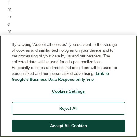
li
m
kr
e
m
o
By clicking ‘Accept all cookies’, you consent to the storage
m.
of cookies and similar technologies on your device and to
R
the processing of your data by us and our partners. The
as
collected data will be used for ads personalization.
po
Especially cookies and mobile ad identifiers will be used for
personalized and non-personalized advertising.
Link to
re
Google's Business Data Responsibility Site
dit
e
Cookies Settings
je
dn
Reject All
ak
o
Accept All Cookies
po
vr