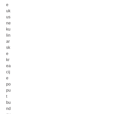
e
uk
us
ne
ku
lin
ar
sk
e
kr
ea
cij
e
po
pu
t
bu
nd