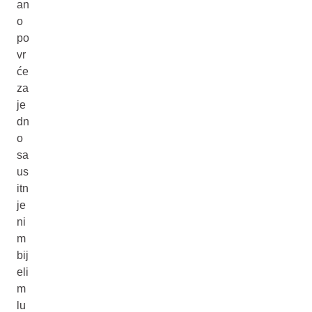
an
o
po
vr
će
za
je
dn
o
sa
us
itn
je
ni
m
bij
eli
m
lu