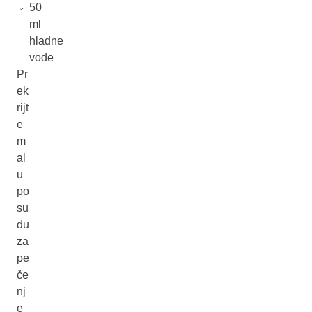
50
ml
hladne
vode
Pr
ek
rijt
e
m
al
u
po
su
du
za
pe
če
nj
e