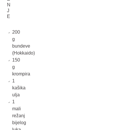
N
J
E
200
g
bundeve
(Hokkaido)
150
g
krompira
1
kašika
ulja
1
mali
režanj
bijelog
luka