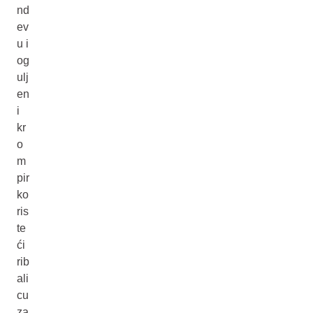
nd
ev
u i
og
ulj
en
i
kr
o
m
pir
ko
ris
te
ći
rib
ali
cu
za