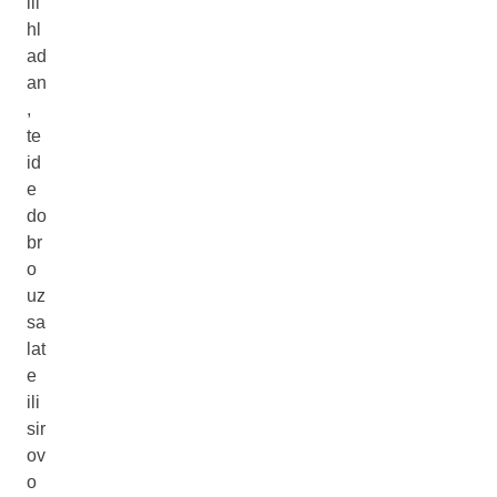
ili
hl
ad
an
,
te
id
e
do
br
o
uz
sa
lat
e
ili
sir
ov
o