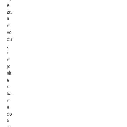
e,
za
ti
m
vo
du
,
u
mi
je
sit
e
ru
ka
m
a
do
k