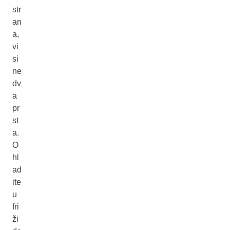
str
an
a,
vi
si
ne
dv
a
pr
st
a.
O
hl
ad
ite
u
fri
ži