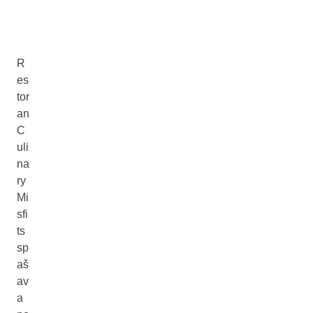
R
es
tor
an
C
uli
na
ry
Mi
sfi
ts
sp
aš
av
a