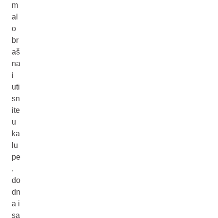
m
al
o
br
aš
na
i
uti
sn
ite
u
ka
lu
pe
,
do
dn
a i
sa