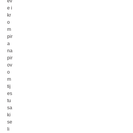
ev
e i
kr
o
m
pir
a
na
pir
ov
o
m
tij
es
tu
sa
ki
se
li