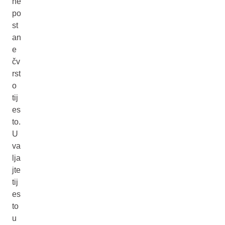
ne
po
st
an
e
čv
rst
o
tij
es
to.
U
va
lja
jte
tij
es
to
u