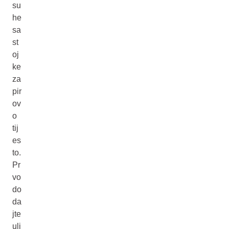
su
he
sa
st
oj
ke
za
pir
ov
o
tij
es
to.
Pr
vo
do
da
jte
ulj