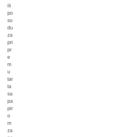
ili
po
su
du
za
pri
pr
e
m
u
tar
ta
sa
pa
pir
o
m
za