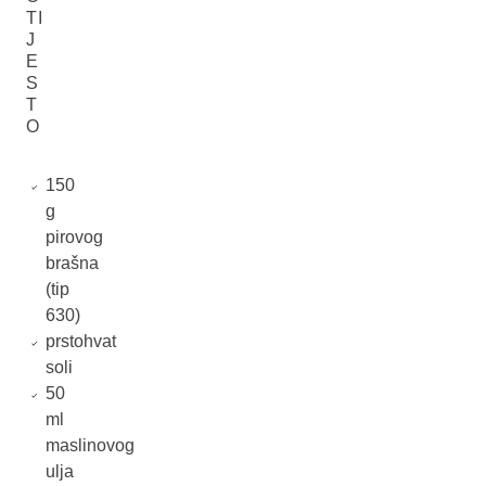
TI
J
E
S
T
O
150
g
pirovog
brašna
(tip
630)
prstohvat
soli
50
ml
maslinovog
ulja