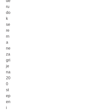
de
ru
do
k
se
re
rn
a
ne
za
gri
je
na
20
0
st
ep
en
i