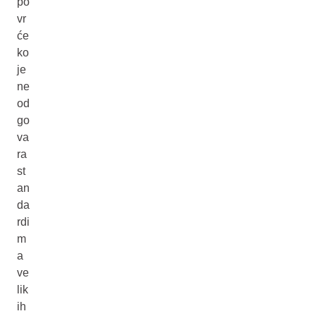
po
vr
će
ko
je
ne
od
go
va
ra
st
an
da
rdi
m
a
ve
lik
ih