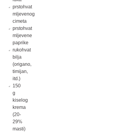
prstohvat
mljevenog
cimeta
prstohvat
mljevene
paprike
rukohvat
bilja
(origano,
timijan,
itd.)
150
g
kiselog
krema
(20-
29%
masti)