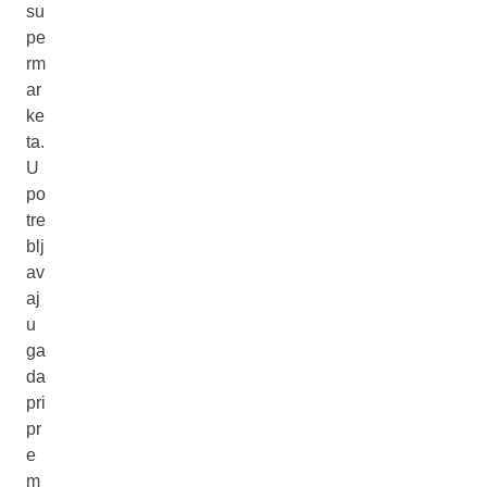
su
pe
rm
ar
ke
ta.
U
po
tre
blj
av
aj
u
ga
da
pri
pr
e
m