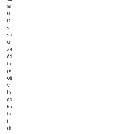
aj
u
iz
vr
sn
u
za
šti
tu
pr
oti
v
in
se
ka
ta
i
dr