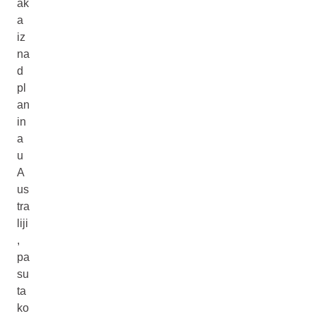
ak
a
iz
na
d
pl
an
in
a
u
A
us
tra
liji
,
pa
su
ta
ko