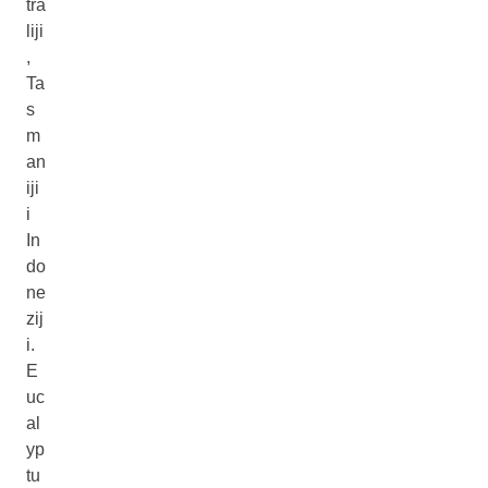
tra
liji
,
Ta
s
m
an
iji
i
In
do
ne
zij
i.
E
uc
al
yp
tu