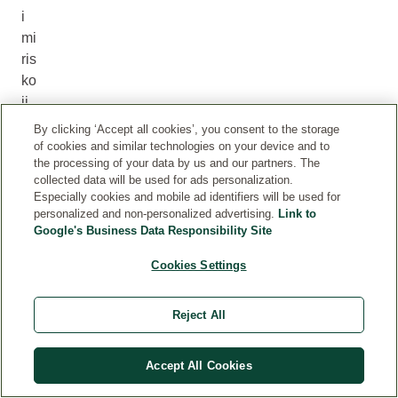
i
mi
ris
ko
ji
zr
By clicking ‘Accept all cookies’, you consent to the storage
ač
of cookies and similar technologies on your device and to
the processing of your data by us and our partners. The
i
collected data will be used for ads personalization.
či
Especially cookies and mobile ad identifiers will be used for
st
personalized and non-personalized advertising.
Link to
oć
Google's Business Data Responsibility Site
u i
Cookies Settings
sv
ež
in
Reject All
u.
Ni
Accept All Cookies
je