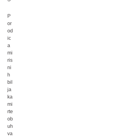
P
or
od
ic
a
mi
ris
ni
h
bil
ja
ka
mi
rte
ob
uh
va