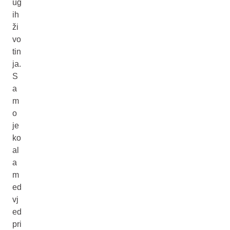
ug
ih
ži
vo
tin
ja.
S
a
m
o
je
ko
al
a
m
ed
vj
ed
pri