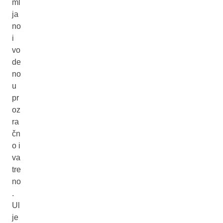
ml
ja
no
i
vo
de
no
u
pr
oz
ra
čn
o i
va
tre
no
.
Ul
je