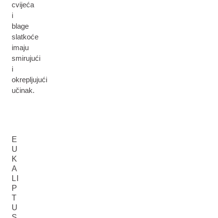
cvijeća
i
blage
slatkoće
imaju
smirujući
i
okrepljujući
učinak.
E
U
K
A
LI
P
T
U
S