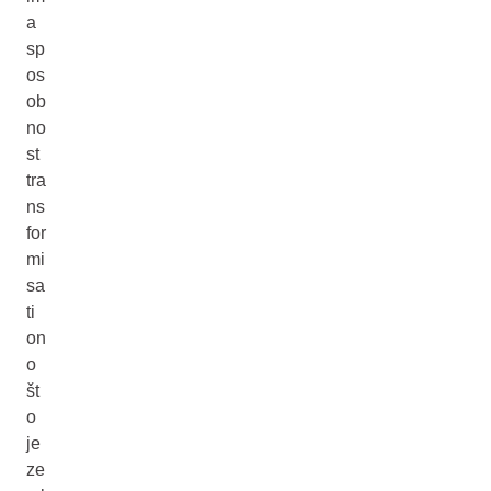
a
sp
os
ob
no
st
tra
ns
for
mi
sa
ti
on
o
št
o
je
ze