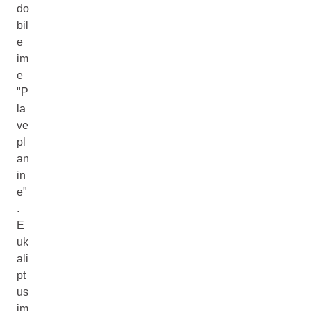
do
bil
e
im
e
"P
la
ve
pl
an
in
e"
.
E
uk
ali
pt
us
im