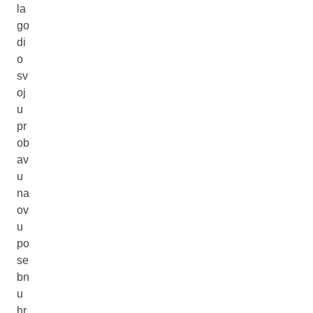
la
go
di
o
sv
oj
u
pr
ob
av
u
na
ov
u
po
se
bn
u
hr