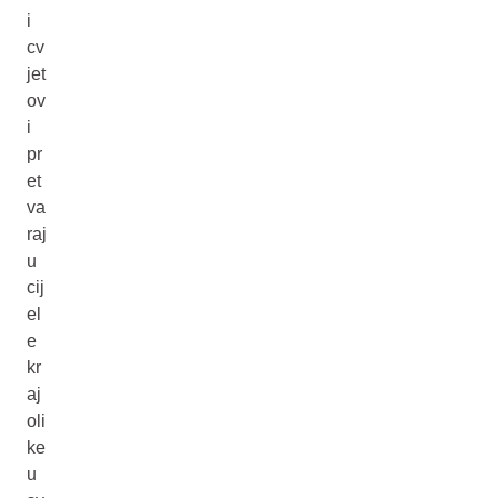
i
cv
jet
ov
i
pr
et
va
raj
u
cij
el
e
kr
aj
oli
ke
u