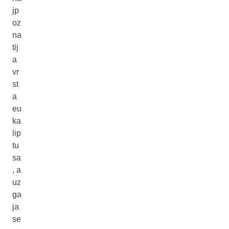
jp
oz
na
tij
a
vr
st
a
eu
ka
lip
tu
sa
, a
uz
ga
ja
se