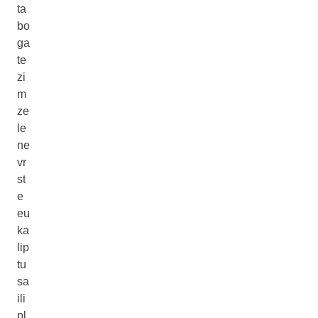
ta
bo
ga
te
zi
m
ze
le
ne
vr
st
e
eu
ka
lip
tu
sa
ili
pl