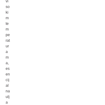
vi
so
ki
m
te
m
pe
rat
ur
a
m
a,
es
en
cij
al
na
ulj
a