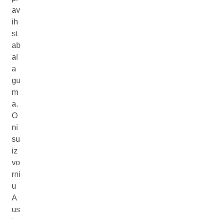
av
ih
st
ab
al
a
gu
m
a.
O
ni
su
iz
vo
rni
u
A
us