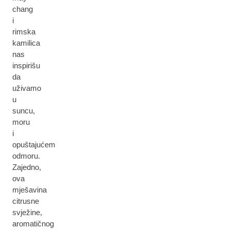
chang
i
rimska
kamilica
nas
inspirišu
da
uživamo
u
suncu,
moru
i
opuštajućem
odmoru.
Zajedno,
ova
mješavina
citrusne
svježine,
aromatičnog