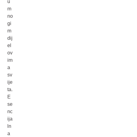
u
m
no
gi
m
dij
el
ov
im
a
sv
ije
ta.
E
se
nc
ija
ln
a